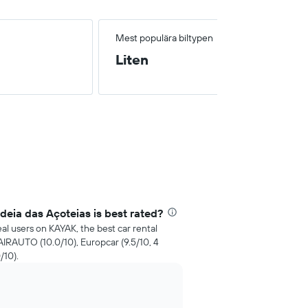
Mest populära biltypen
Liten
deia das Açoteias is best rated?
al users on KAYAK, the best car rental
AIRAUTO (10.0/10), Europcar (9.5/10, 4
/10).