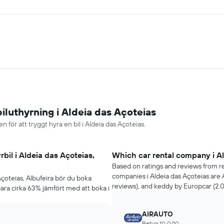
iluthyrning i Aldeia das Açoteias
 för att tryggt hyra en bil i Aldeia das Açoteias.
rbil i Aldeia das Açoteias,
Which car rental company i Al
Based on ratings and reviews from re
companies i Aldeia das Açoteias are 
s Açoteias, Albufeira bör du boka
reviews), and keddy by Europcar (2.0
para cirka 63% jämfört med att boka i
AIRAUTO
Betyg 10.0/10