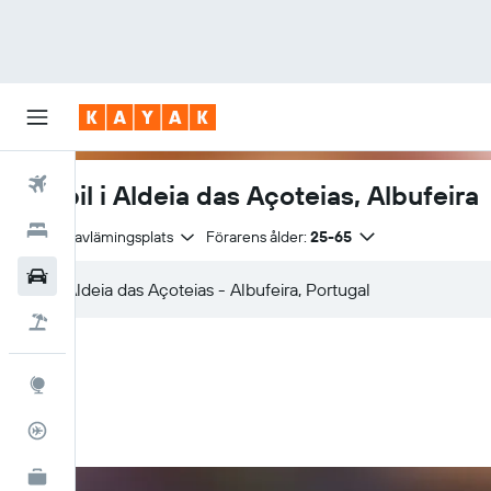
Flyg
Hyrbil i Aldeia das Açoteias, Albufeira
Hotell
Samma avlämingsplats
Förarens ålder:
25-65
Hyrbilar
Flyg+hotell
Explore
Flygstatus
KAYAK Business
NYHET