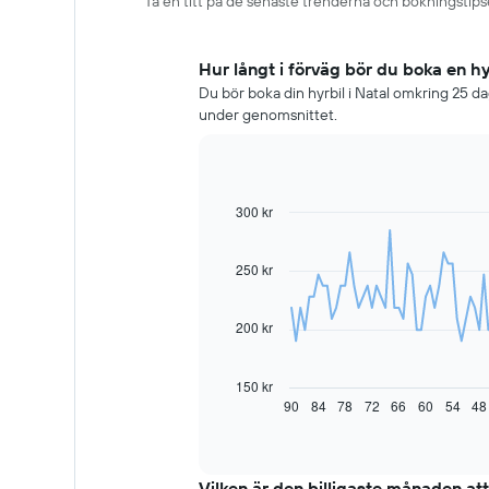
Ta en titt på de senaste trenderna och bokningstipsen
Hur långt i förväg bör du boka en hyr
Du bör boka din hyrbil i Natal omkring 25 daga
under genomsnittet.
300 kr
Line
Chart
graphic.
chart
with
91
250 kr
data
points.
200 kr
Diagrammet
visar
hur
150 kr
hyrbilspriset
90
84
78
72
66
60
54
48
End
of
förändras
interactive
när
chart
bokningsdatumet
närmar
Vilken är den billigaste månaden att 