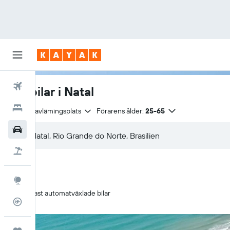
Flyg
Hyrbilar i Natal
Hotell
Samma avlämingsplats
Förarens ålder:
25-65
Hyrbilar
Flyg+hotell
Explore
Endast automatväxlade bilar
Flygstatus