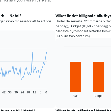
 för att tryggt hyra en bil i Natal.
bil i Natal?
Vilket är det billigaste biluth
r innan din resa för att få ett pris
Under de senaste 72 timmarna hittades
per dag), Budget (10,68 kr per dag) 
billigaste hyrbilspriset hittades hos
(10,5 km från centrum).
Bar
Chart
graphic.
chart
with
4
bars.
Diagrammet
visar
de
fyra
42
36
30
24
18
12
6
0
Avis
Budget
billigaste
End
of
biluthyrningsföretagen
interactive
under
chart
de
hyra en bil i Natal?
Vilket hyrbilsföretag i Natal h