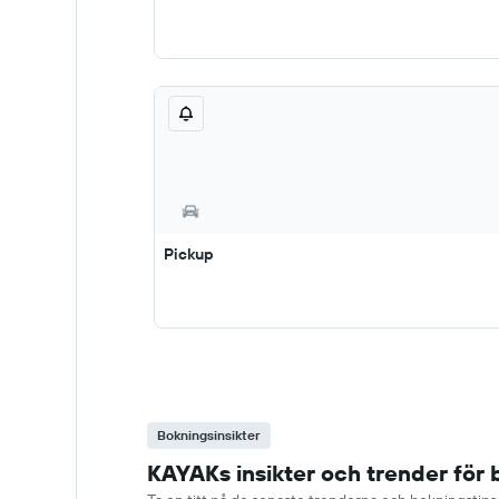
Pickup
Bokningsinsikter
KAYAKs insikter och trender för b