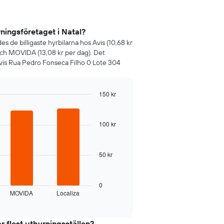
yrningsföretaget i Natal?
 de billigaste hyrbilarna hos Avis (10,68 kr
och MOVIDA (13,08 kr per dag). Det
 Avis Rua Pedro Fonseca Filho 0 Lote 304
150 kr
100 kr
50 kr
0
MOVIDA
Localiza
ar flest uthyrningsställen?