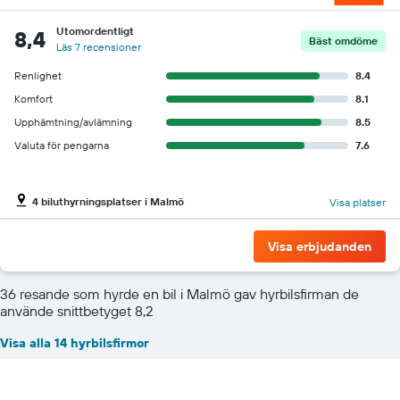
Utomordentligt
8,4
Bäst omdöme
Läs 7 recensioner
Renlighet
8.4
Komfort
8.1
Upphämtning/avlämning
8.5
Valuta för pengarna
7.6
4 biluthyrningsplatser i Malmö
Visa platser
Visa erbjudanden
36 resande som hyrde en bil i Malmö gav hyrbilsfirman de
använde snittbetyget 8,2
Visa alla 14 hyrbilsfirmor