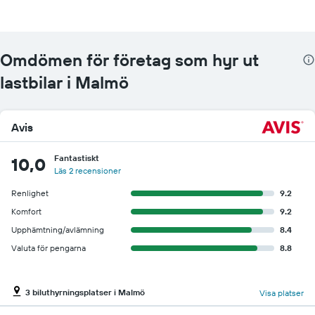
det
billigaste
hyrbilspriset
för
Omdömen för företag som hyr ut
de
lastbilar i Malmö
angivna
företagen
Avis
Fantastiskt
10,0
Läs 2 recensioner
Renlighet
9.2
Komfort
9.2
Upphämtning/avlämning
8.4
Valuta för pengarna
8.8
3 biluthyrningsplatser i Malmö
Visa platser