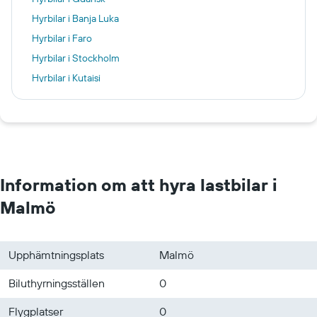
Hyrbilar i Banja Luka
Hyrbilar i Faro
Hyrbilar i Stockholm
Hyrbilar i Kutaisi
Hyrbilar i Edinburgh
Hyrbilar i Thessaloníki
Hyrbilar i Milano
Hyrbilar i Nicosia
Hyrbilar i Helsingborg
Information om att hyra lastbilar i
Hyrbilar i Lund
Malmö
Hyrbilar i Kristianstad
Hyrbilar i Ängelholm
Upphämtningsplats
Malmö
Hyrbilar i Hässleholm
Biluthyrningsställen
0
Flygplatser
0