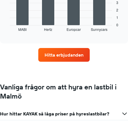
3
Följande
2
diagram
1
visar
fyra
0
MABI
Hertz
Europcar
Sunnycars
biluthyrningsföretag
End
of
med
interactive
flest
chart
uthyrningsställen
Diagrammet
Hitta erbjudanden
har
1
X-
axel
som
visar
Vanliga frågor om att hyra en lastbil i
biluthyrningsföretag
Malmö
Diagrammet
har
1
Y-
Hur hittar KAYAK så låga priser på hyreslastbilar?
axel
som
visar