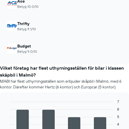
Ace
Betyg 10.0/10
Thrifty
Betyg 9.1/10
Budget
Betyg 9.0/10
Vilket företag har flest uthyrningsställen för bilar i klassen
skåpbil i Malmö?
MABI har flest uthyrningsställen som erbjuder skåpbil i Malmö, med 6
kontor. Därefter kommer Hertz (6 kontor) och Europcar (5 kontor).
7
Bar
Chart
6
graphic.
chart
5
with
4
4
bars.