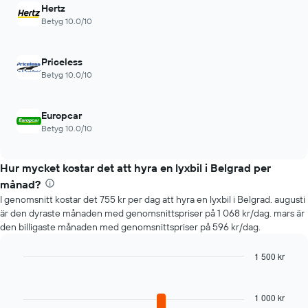
visar
Hertz
de
Betyg 10.0/10
4
billigaste
biluthyrningsföretagen
Priceless
Diagrammet
Betyg 10.0/10
har
1
Y-
Europcar
axel
Betyg 10.0/10
som
visar
det
Hur mycket kostar det att hyra en lyxbil i Belgrad per
billigaste
månad?
hyrbilspriset
för
I genomsnitt kostar det 755 kr per dag att hyra en lyxbil i Belgrad. augusti
de
är den dyraste månaden med genomsnittspriser på 1 068 kr/dag. mars är
angivna
den billigaste månaden med genomsnittspriser på 596 kr/dag.
företagen
1 500 kr
Bar
Chart
graphic.
chart
with
1 000 kr
12