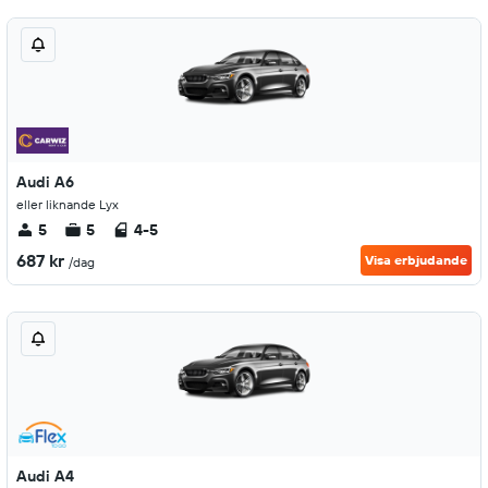
Audi A6
eller liknande Lyx
5
5
4-5
687 kr
Visa erbjudande
/dag
Audi A4