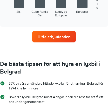
Y-
diagram
1
axel
visar
0
som
fyra
Sixt
Cube Rent a
keddy by
Europcar
visar
Car
Europcar
biluthyrningsföretag
End
det
of
med
interactive
genomsnittliga
flest
chart
dagspriset
uthyrningsställen
för
Diagrammet
Hitta erbjudanden
en
har
hyrbil
1
X-
axel
som
visar
De bästa tipsen för att hyra en lyxbil i
biluthyrningsföretag
Belgrad
Diagrammet
har
1
25% av våra användare hittade lyxbilar för uthyrning i Belgrad för
Y-
1 294 kr eller mindre
axel
som
Boka din lyxbil i Belgrad minst 4 dagar innan din resa för att få ett
visar
pris under genomsnittet
det
billigaste