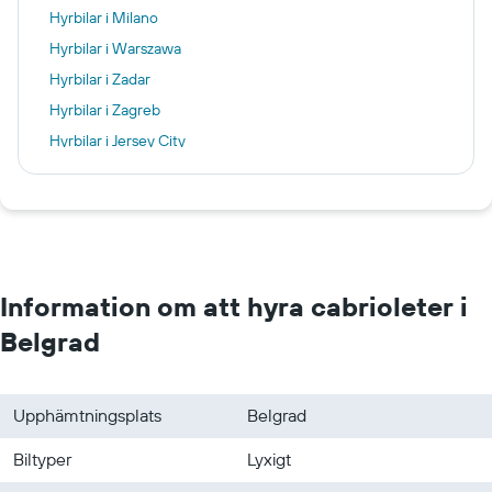
Hyrbilar i Milano
Hyrbilar i Warszawa
Hyrbilar i Zadar
Hyrbilar i Zagreb
Hyrbilar i Jersey City
Hyrbilar i Reykjavik
Hyrbilar i Genève
Hyrbilar i Beirut
Hyrbilar i Málaga
Information om att hyra cabrioleter i
Belgrad
Upphämtningsplats
Belgrad
Biltyper
Lyxigt