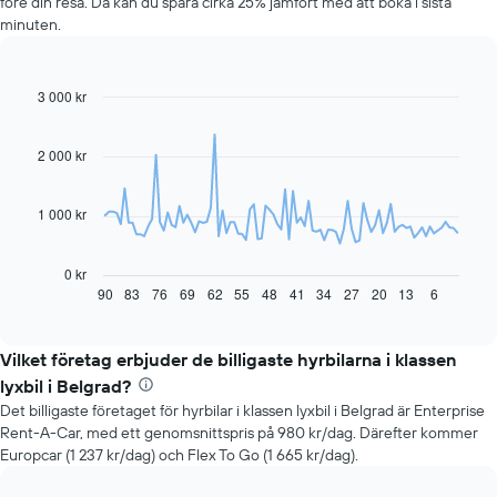
före din resa. Då kan du spara cirka 25% jämfört med att boka i sista
minuten.
3 000 kr
Line
Chart
graphic.
chart
with
91
2 000 kr
data
points.
1 000 kr
Diagrammet
visar
hur
0 kr
hyrbilspriset
90
83
76
69
62
55
48
41
34
27
20
13
6
End
of
förändras
interactive
när
chart
bokningsdatumet
Vilket företag erbjuder de billigaste hyrbilarna i klassen
närmar
lyxbil i Belgrad?
sig
Det billigaste företaget för hyrbilar i klassen lyxbil i Belgrad är Enterprise
Diagrammet
Rent-A-Car, med ett genomsnittspris på 980 kr/dag. Därefter kommer
har
Europcar (1 237 kr/dag) och Flex To Go (1 665 kr/dag).
1
X-