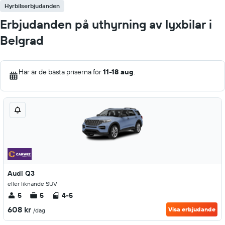
Hyrbilserbjudanden
Erbjudanden på uthyrning av lyxbilar i
Belgrad
Här är de bästa priserna för
11-18 aug
.
Audi Q3
eller liknande SUV
5
5
4-5
608 kr
Visa erbjudande
/dag