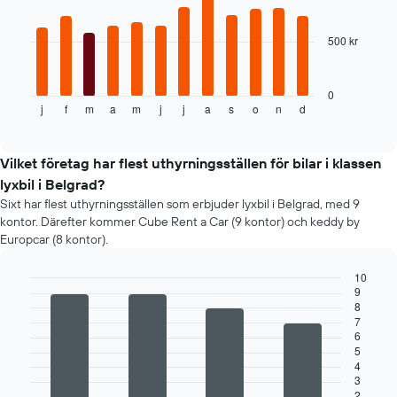
bars.
500 kr
Följande
tabell
visar
genomsnittspriset
0
j
f
m
a
m
j
j
a
s
o
n
d
för
End
of
en
interactive
hyrbil
chart
varje
Vilket företag har flest uthyrningsställen för bilar i klassen
månad
lyxbil i Belgrad?
Diagrammet
Sixt har flest uthyrningsställen som erbjuder lyxbil i Belgrad, med 9
har
kontor. Därefter kommer Cube Rent a Car (9 kontor) och keddy by
1
Europcar (8 kontor).
X-
axel
10
som
9
visar
Bar
Chart
8
graphic.
chart
årets
7
with
månader
6
4
Diagrammet
5
bars.
har
4
1
3
Följande
2