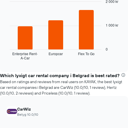
axel
2 000 kr
som
Bar
Chart
visar
graphic.
chart
with
antalet
3
dagar
1 000 kr
bars.
före
bokningen
Diagrammet
Diagrammet
visar
har
de
0
1
fyra
Enterprise Rent-
Europcar
Flex To Go
Y-
A-Car
billigaste
End
axel
of
biluthyrningsföretagen
interactive
som
under
chart
visar
de
Which lyxigt car rental company i Belgrad is best rated?
genomsnittspriset
senaste
Based on ratings and reviews from real users on KAYAK, the best lyxigt
för
72
car rental companies i Belgrad are CarWiz (10.0/10, 1 review), Hertz
en
timmarna
(10.0/10, 2 reviews) and Priceless (10.0/10, 1 review).
hyrbil
Diagrammet
har
1
CarWiz
X-
Betyg 10.0/10
axel
som