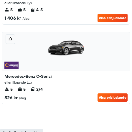
eller liknande Lyx
5
5
4-5
1 406 kr
Visa erbjudande
/dag
Mercedes-Benz C-Serisi
eller liknande Lyx
5
5
2/4
526 kr
Visa erbjudande
/dag