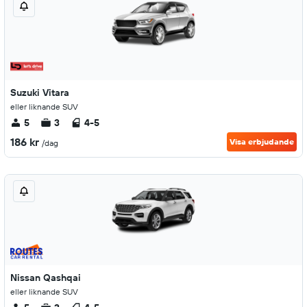
Suzuki Vitara
eller liknande SUV
5
3
4-5
186 kr
Visa erbjudande
/dag
Nissan Qashqai
eller liknande SUV