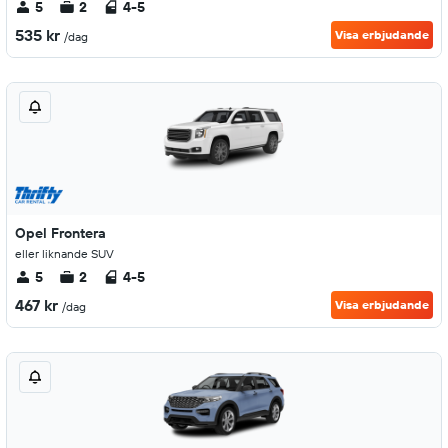
5
2
4-5
535 kr
Visa erbjudande
/dag
Opel Frontera
eller liknande SUV
5
2
4-5
467 kr
Visa erbjudande
/dag