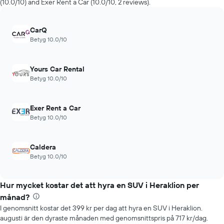
(10.0/10) and Exer Rent a Car (10.0/10, 2 reviews).
har
1
X-
CarQ
axel
Betyg 10.0/10
som
visar
antalet
Yours Car Rental
dagar
Betyg 10.0/10
före
bokningen
Diagrammet
Exer Rent a Car
har
Betyg 10.0/10
1
Y-
axel
Caldera
som
Betyg 10.0/10
visar
genomsnittspriset
för
Hur mycket kostar det att hyra en SUV i Heraklion per
en
hyrbil
månad?
I genomsnitt kostar det 399 kr per dag att hyra en SUV i Heraklion.
augusti är den dyraste månaden med genomsnittspris på 717 kr/dag.