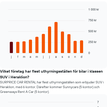
1 000 kr
Bar
Chart
graphic.
chart
750 kr
with
12
bars.
500 kr
Följande
250 kr
tabell
visar
genomsnittspriset
0
j
f
m
a
m
j
j
a
s
o
n
d
för
End
of
en
interactive
hyrbil
chart
varje
Vilket företag har flest uthyrningsställen för bilar i klassen
månad
SUV i Heraklion?
Diagrammet
SURPRICE CAR RENTAL har flest uthyrningsställen som erbjuder SUV i
har
Heraklion, med 6 kontor. Därefter kommer Sunnycars (5 kontor) och
1
Greenways Rent A Car (5 kontor).
X-
axel
7
som