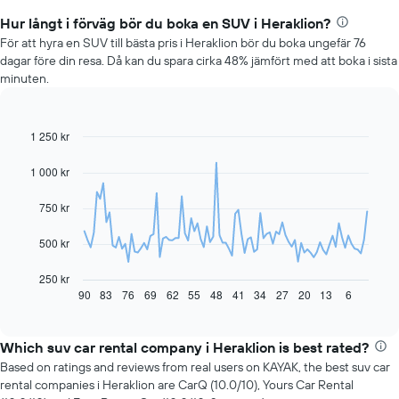
Hur långt i förväg bör du boka en SUV i Heraklion?
För att hyra en SUV till bästa pris i Heraklion bör du boka ungefär 76
dagar före din resa. Då kan du spara cirka 48% jämfört med att boka i sista
minuten.
1 250 kr
Line
Chart
graphic.
chart
with
1 000 kr
91
data
750 kr
points.
Diagrammet
500 kr
visar
hur
250 kr
hyrbilspriset
90
83
76
69
62
55
48
41
34
27
20
13
6
End
of
förändras
interactive
när
chart
bokningsdatumet
Which suv car rental company i Heraklion is best rated?
närmar
Based on ratings and reviews from real users on KAYAK, the best suv car
sig
rental companies i Heraklion are CarQ (10.0/10), Yours Car Rental
Diagrammet