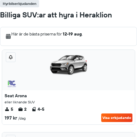
Hyrbilserbjudanden
Billiga SUV:ar att hyra i Heraklion
Här är de bästa priserna för
12-19 aug
.
Seat Arona
eller liknande SUV
5
2
4-5
197 kr
Visa erbjudande
/dag