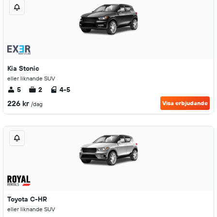
Kia Stonic
eller liknande SUV
5
2
4-5
226 kr
Visa erbjudande
/dag
Toyota C-HR
eller liknande SUV