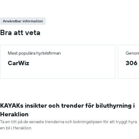
Användbar information
Bra att veta
Mest populära hyrbilsfirman
Genoms
CarWiz
306 
KAYAKs insikter och trender för biluthyrning i
Heraklion
Ta en titt på de senaste trenderna och bokningstipsen för att tryggt hyra
en bil i Heraklion.