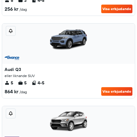
5
3
4-5
256 kr
Visa erbjudande
/dag
Audi Q3
eller liknande SUV
5
5
4-5
864 kr
Visa erbjudande
/dag