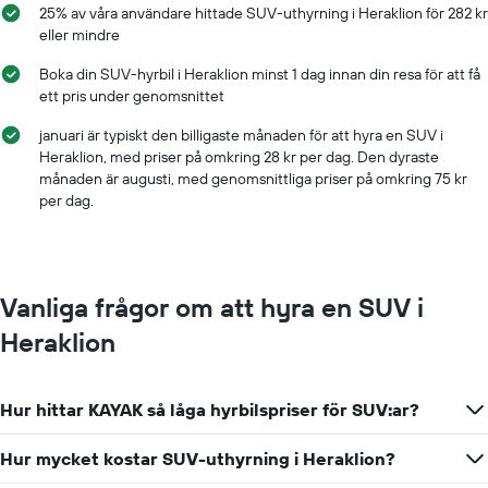
25% av våra användare hittade SUV-uthyrning i Heraklion för 282 kr
Y-
eller mindre
axel
som
Boka din SUV-hyrbil i Heraklion minst 1 dag innan din resa för att få
visar
ett pris under genomsnittet
det
billigaste
januari är typiskt den billigaste månaden för att hyra en SUV i
hyrbilspriset
Heraklion, med priser på omkring 28 kr per dag. Den dyraste
för
månaden är augusti, med genomsnittliga priser på omkring 75 kr
de
per dag.
angivna
företagen
Vanliga frågor om att hyra en SUV i
Heraklion
Hur hittar KAYAK så låga hyrbilspriser för SUV:ar?
Hur mycket kostar SUV-uthyrning i Heraklion?