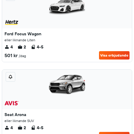
Ford Focus Wagon
eller liknande Liten
4
2
4-5
501 kr
Visa erbjudande
/dag
Seat Arona
eller liknande SUV
4
2
4-5