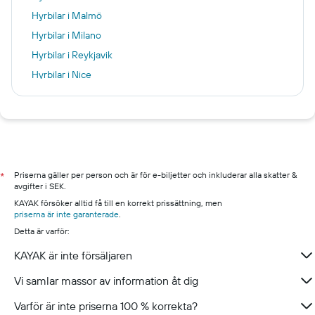
Hyrbilar i Malmö
Hyrbilar i Milano
Hyrbilar i Reykjavik
Hyrbilar i Nice
Hyrbilar i New York
Hyrbilar i Málaga
Hyrbilar i London
Hyrbilar i Chicago
Hyrbilar i Uppsala
Priserna gäller per person och är för e-biljetter och inkluderar alla skatter &
*
avgifter i SEK.
Hyrbilar i Karlskrona
KAYAK försöker alltid få till en korrekt prissättning, men
priserna är inte garanterade
.
Detta är varför:
KAYAK är inte försäljaren
Vi samlar massor av information åt dig
Varför är inte priserna 100 % korrekta?