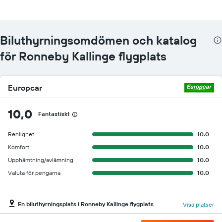
billigaste
hyrbilspriset
för
de
Biluthyrningsomdömen och katalog
angivna
företagen
för Ronneby Kallinge flygplats
Europcar
10,0
Fantastiskt
Renlighet
10.0
Komfort
10.0
Upphämtning/avlämning
10.0
Valuta för pengarna
10.0
En biluthyrningsplats i Ronneby Kallinge flygplats
Visa platser