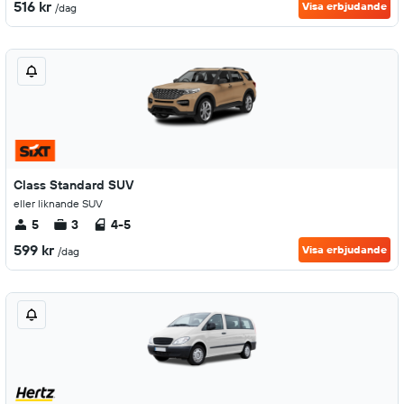
516 kr
Visa erbjudande
/dag
Class Standard SUV
eller liknande SUV
5
3
4-5
599 kr
Visa erbjudande
/dag