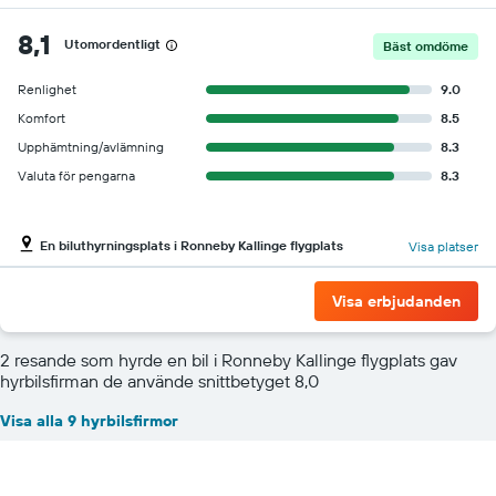
8,1
Utomordentligt
Bäst omdöme
Renlighet
9.0
Komfort
8.5
Upphämtning/avlämning
8.3
Valuta för pengarna
8.3
En biluthyrningsplats i Ronneby Kallinge flygplats
Visa platser
Visa erbjudanden
2 resande som hyrde en bil i Ronneby Kallinge flygplats gav
hyrbilsfirman de använde snittbetyget 8,0
Visa alla 9 hyrbilsfirmor