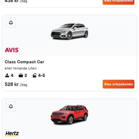
438 kr
Visa erbjudande
/dag
Class Compact Car
eller liknande Liten
4
2
4-5
528 kr
Visa erbjudande
/dag