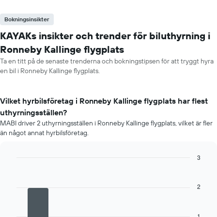
Bokningsinsikter
KAYAKs insikter och trender för biluthyrning i
Ronneby Kallinge flygplats
Ta en titt på de senaste trenderna och bokningstipsen för att tryggt hyra
en bil i Ronneby Kallinge flygplats.
Vilket hyrbilsföretag i Ronneby Kallinge flygplats har flest
uthyrningsställen?
MABI driver 2 uthyrningsställen i Ronneby Kallinge flygplats, vilket är fler
än något annat hyrbilsföretag.
3
Bar
Chart
graphic.
chart
with
2
4
bars.
1