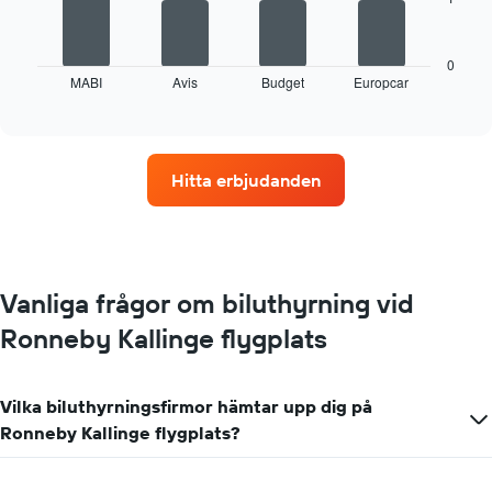
Följande
diagram
visar
fyra
0
MABI
Avis
Budget
Europcar
biluthyrningsföretag
End
of
med
interactive
flest
chart
uthyrningsställen
Diagrammet
Hitta erbjudanden
har
1
X-
axel
som
visar
Vanliga frågor om biluthyrning vid
biluthyrningsföretag
Ronneby Kallinge flygplats
Diagrammet
har
1
Y-
Vilka biluthyrningsfirmor hämtar upp dig på
axel
Ronneby Kallinge flygplats?
som
visar
det