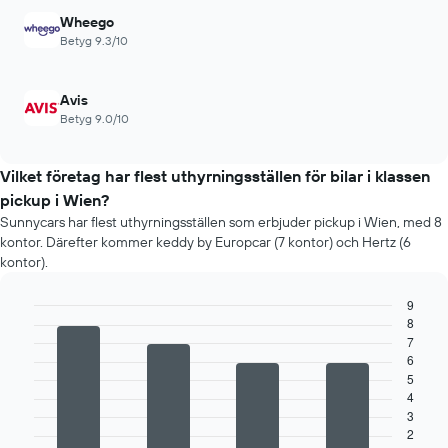
Wheego
Betyg 9.3/10
Avis
Betyg 9.0/10
Vilket företag har flest uthyrningsställen för bilar i klassen
pickup i Wien?
Sunnycars har flest uthyrningsställen som erbjuder pickup i Wien, med 8
kontor. Därefter kommer keddy by Europcar (7 kontor) och Hertz (6
kontor).
9
8
Bar
Chart
graphic.
7
chart
with
6
4
5
bars.
4
3
Följande
2