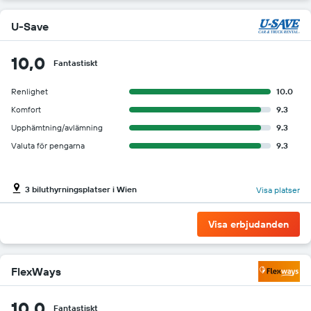
U-Save
10,0
Fantastiskt
Renlighet
10.0
Komfort
9.3
Upphämtning/avlämning
9.3
Valuta för pengarna
9.3
3 biluthyrningsplatser i Wien
Visa platser
Visa erbjudanden
FlexWays
10,0
Fantastiskt