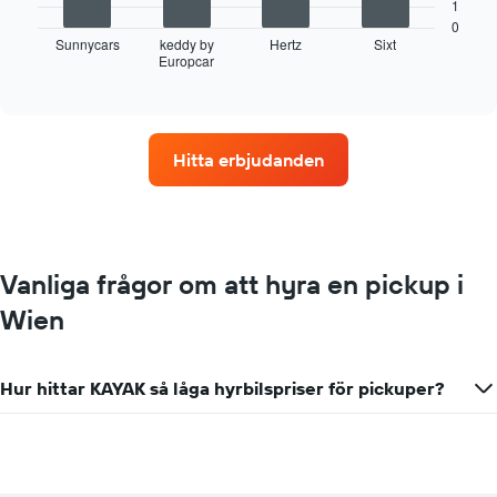
diagram
1
visar
0
fyra
Sunnycars
keddy by
Hertz
Sixt
Europcar
biluthyrningsföretag
End
of
med
interactive
flest
chart
uthyrningsställen
Diagrammet
Hitta erbjudanden
har
1
X-
axel
som
visar
Vanliga frågor om att hyra en pickup i
biluthyrningsföretag
Wien
Diagrammet
har
1
Y-
Hur hittar KAYAK så låga hyrbilspriser för pickuper?
axel
som
visar
det
billigaste