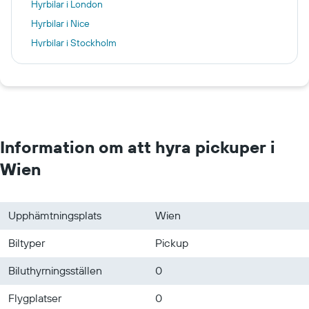
Hyrbilar i London
Hyrbilar i Nice
Hyrbilar i Stockholm
Hyrbilar i Thessaloníki
Hyrbilar i Konya
Hyrbilar i Tanger
Hyrbilar i Zagreb
Information om att hyra pickuper i
Wien
Upphämtningsplats
Wien
Biltyper
Pickup
Biluthyrningsställen
0
Flygplatser
0