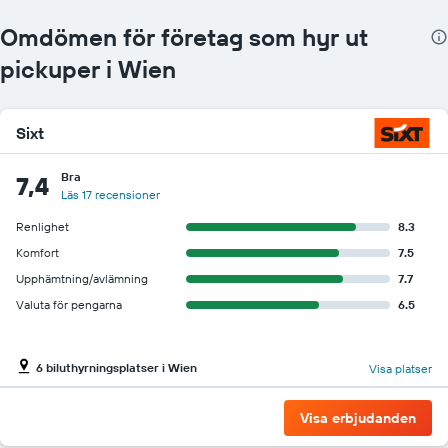
hyrbilspriset
för
Omdömen för företag som hyr ut
de
pickuper i Wien
angivna
företagen
Sixt
Bra
7,4
Läs 17 recensioner
Renlighet
8.3
Komfort
7.5
Upphämtning/avlämning
7.7
Valuta för pengarna
6.5
6 biluthyrningsplatser i Wien
Visa platser
Visa erbjudanden