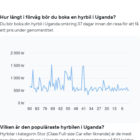
Hur långt i förväg bör du boka en hyrbil i Uganda?
Du bör boka din hyrbil i Uganda omkring 37 dagar innan din resa för att få
ett pris under genomsnittet.
2 000 kr
Line
Chart
graphic.
chart
with
1 500 kr
91
data
1 000 kr
points.
Diagrammet
500 kr
visar
hur
0 kr
hyrbilspriset
90
83
76
69
62
55
48
41
34
27
20
13
6
End
of
förändras
interactive
när
chart
bokningsdatumet
Vilken är den populäraste hyrbilen i Uganda?
närmar
Hyrbilar i kategorin Stor (Class Full-size Car eller liknande) är de mest
sig