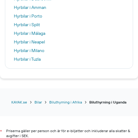
Hyrbilar i Amman
Hyrbilar i Porto
Hyrbilar i Split
Hyrbilar i Málaga
Hyrbilar i Neapel
Hyrbilar i Milano
Hyrbilar i Tuzla
Hyrbilar i Vancouver
Hyrbilar i Istanbul
Hyrbilar i Banja Luka
Hyrbilar i Dubai
Hyrbilar i Edinburgh
KAYAK.se
Bilar
Biluthyrning i Afrika
Biluthyrning i Uganda
Hyrbilar i Denver
Hyrbilar i Nice
Hyrbilar i Ljubljana
Priserna gäller per person och är för e-biljetter och inkluderar alla skatter &
*
avgifter i SEK.
Hyrbilar i Los Angeles