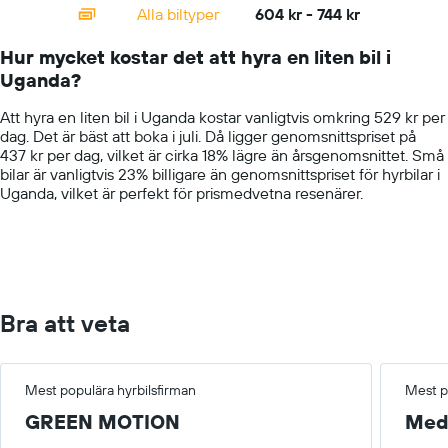
categories.
Alla biltyper
604 kr - 744 kr
Range:
14
Hur mycket kostar det att hyra en liten bil i
categories.
Uganda?
The
chart
Att hyra en liten bil i Uganda kostar vanligtvis omkring 529 kr per
has
dag. Det är bäst att boka i juli. Då ligger genomsnittspriset på
1
437 kr per dag, vilket är cirka 18% lägre än årsgenomsnittet. Små
Y
bilar är vanligtvis 23% billigare än genomsnittspriset för hyrbilar i
axis
Uganda, vilket är perfekt för prismedvetna resenärer.
displaying
values.
Range:
0
to
1000.
Bra att veta
Mest populära hyrbilsfirman
Mest p
GREEN MOTION
Med