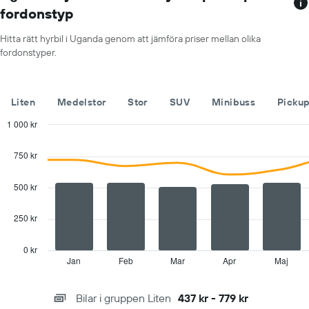
Diagrammet
fordonstyp
har
1
Hitta rätt hyrbil i Uganda genom att jämföra priser mellan olika
Y-
fordonstyper.
axel
som
visar
det
Liten
Medelstor
Stor
SUV
Minibuss
Picku
billigaste
hyrbilspriset
1 000 kr
för
Combination
Chart
de
graphic.
chart
750 kr
with
angivna
2
företagen
data
500 kr
series.
250 kr
The
chart
has
0 kr
1
Jan
Feb
Mar
Apr
Maj
End
of
X
interactive
axis
chart
Bilar i gruppen Liten
437 kr - 779 kr
displaying