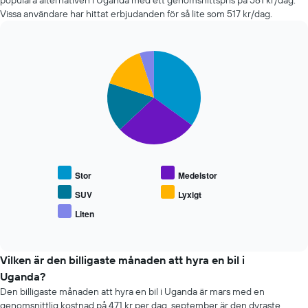
populära alternativen i Uganda med ett genomsnittspris på 561 kr/dag.
Diagrammet
Vissa användare har hittat erbjudanden för så lite som 517 kr/dag.
har
1
X-
Pie
axel
Chart
graphic.
chart
som
with
visar
5
antalet
slices.
dagar
före
Följande
bokningen
diagram
Diagrammet
visar
har
genomsnittspriset
Stor
Medelstor
1
för
Y-
populära
SUV
Lyxigt
axel
hyrbilstyper
Liten
som
End
of
visar
interactive
genomsnittspriset
chart
för
Vilken är den billigaste månaden att hyra en bil i
en
Uganda?
hyrbil
Den billigaste månaden att hyra en bil i Uganda är mars med en
genomsnittlig kostnad på 471 kr per dag. september är den dyraste