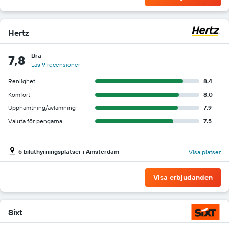
Hertz
Bra
7,8
Läs 9 recensioner
Renlighet
8.4
Komfort
8.0
Upphämtning/avlämning
7.9
Valuta för pengarna
7.5
5 biluthyrningsplatser i Amsterdam
Visa platser
Visa erbjudanden
Sixt