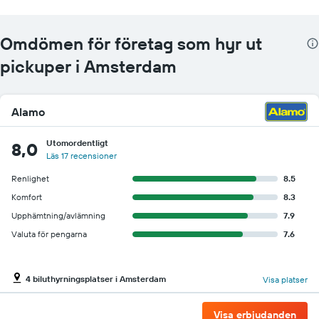
billigaste
hyrbilspriset
för
Omdömen för företag som hyr ut
de
pickuper i Amsterdam
angivna
företagen
Alamo
Utomordentligt
8,0
Läs 17 recensioner
Renlighet
8.5
Komfort
8.3
Upphämtning/avlämning
7.9
Valuta för pengarna
7.6
4 biluthyrningsplatser i Amsterdam
Visa platser
Visa erbjudanden