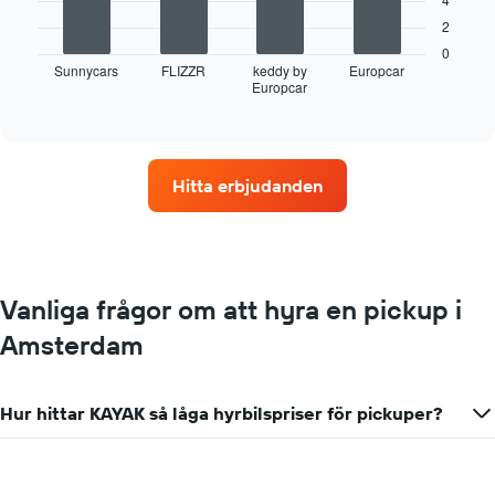
Följande
diagram
2
visar
0
fyra
Sunnycars
FLIZZR
keddy by
Europcar
Europcar
biluthyrningsföretag
End
of
med
interactive
flest
chart
uthyrningsställen
Diagrammet
Hitta erbjudanden
har
1
X-
axel
som
visar
Vanliga frågor om att hyra en pickup i
biluthyrningsföretag
Amsterdam
Diagrammet
har
1
Y-
Hur hittar KAYAK så låga hyrbilspriser för pickuper?
axel
som
visar
det