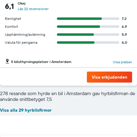
Okej
6,1
Läs 22 recensioner
Renlighet
7.2
Komfort
6.9
Upphämtning/avlämning
5.9
Valuta för pengarna
6.0
5 biluthyrningsplatser i Amsterdam
Visa platser
Visa erbjudanden
278 resande som hyrde en bil i Amsterdam gav hyrbilsfirman de
använde snittbetyget 7,5
Visa alla 29 hyrbilsfirmor