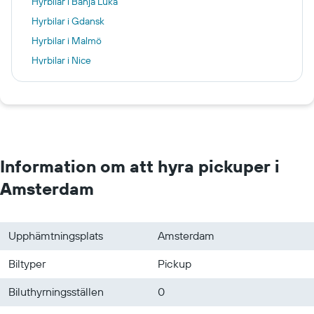
Hyrbilar i Banja Luka
Hyrbilar i Gdansk
Hyrbilar i Malmö
Hyrbilar i Nice
Hyrbilar i Stockholm
Hyrbilar i Aten
Hyrbilar i Marrakech
Hyrbilar i San Francisco
Information om att hyra pickuper i
Amsterdam
Upphämtningsplats
Amsterdam
Biltyper
Pickup
Biluthyrningsställen
0