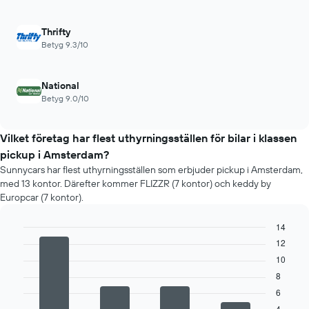
Thrifty
Betyg 9.3/10
National
Betyg 9.0/10
Vilket företag har flest uthyrningsställen för bilar i klassen
pickup i Amsterdam?
Sunnycars har flest uthyrningsställen som erbjuder pickup i Amsterdam,
med 13 kontor. Därefter kommer FLIZZR (7 kontor) och keddy by
Europcar (7 kontor).
14
Bar
12
Chart
graphic.
chart
10
with
4
8
bars.
6
4