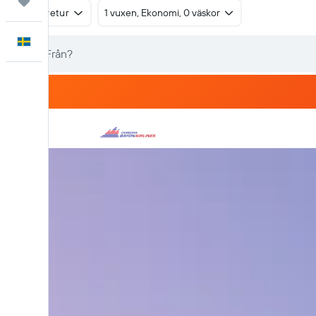
Trips
Tur & retur
1 vuxen, Ekonomi, 0 väskor
Svenska