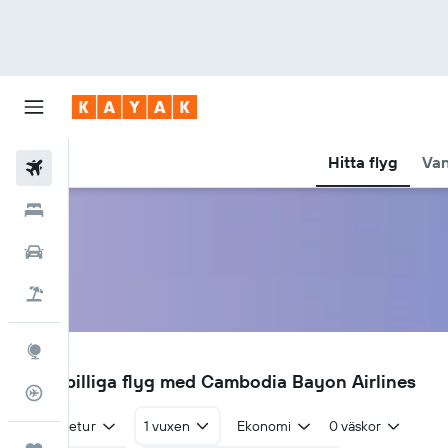
Hitta flyg
Van
Flyg
Hotell
Hyrbilar
Flyg+hotell
Explore
BD
Hitta billiga flyg med Cambodia Bayon Airlines
Flygstatus
Tur & retur
1 vuxen
Ekonomi
0 väskor