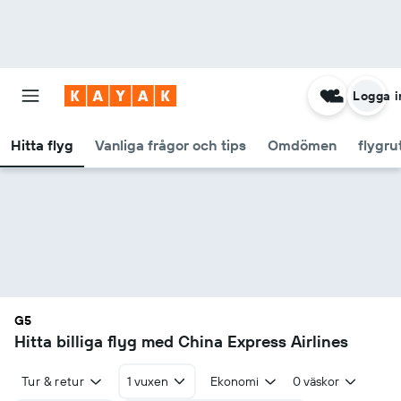
Logga i
Hitta flyg
Vanliga frågor och tips
Omdömen
flygru
G5
Hitta billiga flyg med China Express Airlines
Tur & retur
1 vuxen
Ekonomi
0 väskor