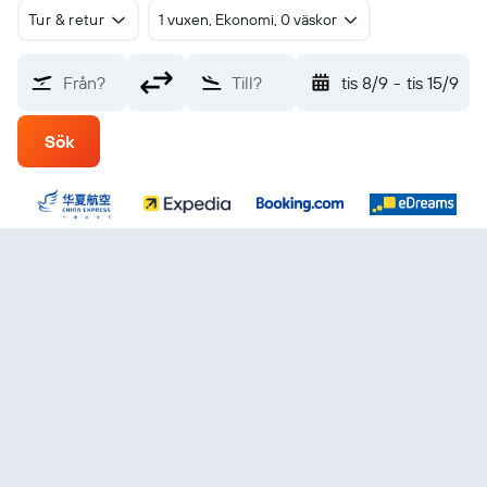
Tur & retur
1 vuxen, Ekonomi, 0 väskor
Från?
Till?
tis 8/9
-
tis 15/9
Sök