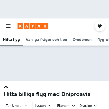
Hitta flyg
Vanliga frågor och tips
Omdömen
flygru
Z6
Hitta billiga flyg med Dniproavia
Tur & retur
1 vuxen
Ekonomi
0 väskor