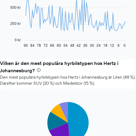
with
91
500 kr
data
points.
250 kr
Diagrammet
visar
hur
0 kr
hyrbilspriset
90
84
78
72
66
60
54
48
42
36
30
24
18
12
6
0
End
of
förändras
interactive
när
chart
bokningsdatumet
Vilken är den mest populära hyrbilstypen hos Hertz i
närmar
Johannesburg?
sig
Den mest populära hyrbilstypen hos Hertz i Johannesburg är Liten (48 %).
Diagrammet
Därefter kommer SUV (20 %) och Medelstor (15 %).
har
1
X-
axel
Pie
Chart
som
graphic.
chart
visar
with
antalet
5
slices.
dagar
före