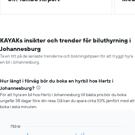
KAYAKs insikter och trender för biluthyrning i
Johannesburg
Ta en titt på de senaste trenderna och bokningstipsen för att tryggt hyra
en bil i Johannesburg.
Hur långt i förväg bör du boka en hyrbil hos Hertz i
Johannesburg?
För att hyra en bil hos Hertz i Johannesburg till bästa pris bör du boka
ungefär 38 dagar före din resa. Då kan du spara cirka 53% jämfört med att
boka i sista minuten.
750 kr
Line
Chart
graphic.
chart