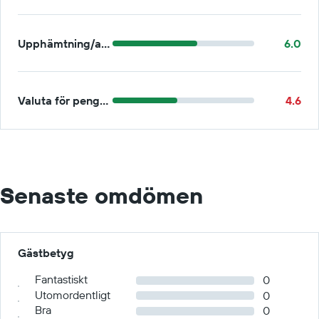
Upphämtning/avlämning
6.0
Valuta för pengarna
4.6
Senaste omdömen
Gästbetyg
Fantastiskt
0
Utomordentligt
0
Bra
0