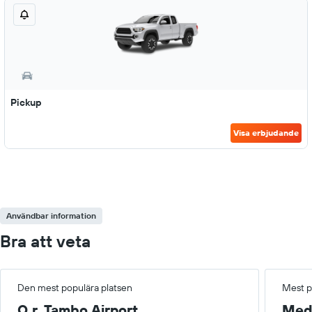
Pickup
Visa erbjudande
Användbar information
Bra att veta
Den mest populära platsen
Mest p
O.r. Tambo Airport
Med