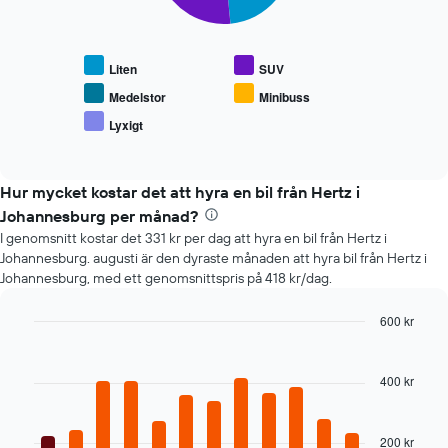
Följande
bokningen
diagram
Diagrammet
visar
har
genomsnittspriset
1
Liten
SUV
för
Y-
populära
axel
Medelstor
Minibuss
hyrbilstyper
som
Lyxigt
End
visar
of
genomsnittspriset
interactive
chart
för
Hur mycket kostar det att hyra en bil från Hertz i
en
hyrbil
Johannesburg per månad?
I genomsnitt kostar det 331 kr per dag att hyra en bil från Hertz i
Johannesburg. augusti är den dyraste månaden att hyra bil från Hertz i
Johannesburg, med ett genomsnittspris på 418 kr/dag.
600 kr
Bar
Chart
graphic.
chart
with
400 kr
12
bars.
200 kr
Följande