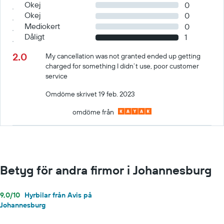
Okej
0
Okej
0
Mediokert
0
Dåligt
1
2.0
My cancellation was not granted ended up getting
charged for something I didn’t use, poor customer
service
Omdöme skrivet 19 feb. 2023
omdöme från
Betyg för andra firmor i Johannesburg
9,0/10
Hyrbilar från Avis på
Johannesburg