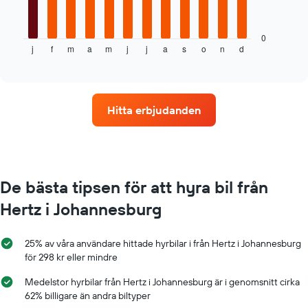
tabell
visar
genomsnittspriset
0
j
f
m
a
m
j
j
a
s
o
n
d
för
End
of
en
interactive
hyrbil
chart
varje
månad
Hitta erbjudanden
Diagrammet
har
1
X-
axel
som
De bästa tipsen för att hyra bil från
visar
Hertz i Johannesburg
årets
månader
Diagrammet
25% av våra användare hittade hyrbilar i från Hertz i Johannesburg
har
för 298 kr eller mindre
1
Y-
Medelstor hyrbilar från Hertz i Johannesburg är i genomsnitt cirka
axel
62% billigare än andra biltyper
som