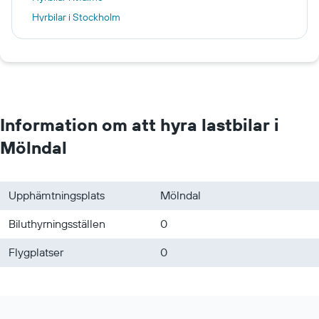
Hyrbilar i Stockholm
Hyrbilar i Manchester
Hyrbilar i Fez
Hyrbilar i New York
Hyrbilar i Palma de Mallorca
Hyrbilar i Borås
Information om att hyra lastbilar i
Hyrbilar i Skövde
Mölndal
Hyrbilar i Trollhättan
Hyrbilar i Uddevalla
Upphämtningsplats
Mölndal
Hyrbilar i Landvetter
Biluthyrningsställen
0
Flygplatser
0