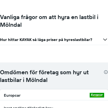
X-
axel
som
visar
Vanliga frågor om att hyra en lastbil i
biluthyrningsföretag
Mölndal
Diagrammet
har
1
Y-
Hur hittar KAYAK så låga priser på hyreslastbilar?
axel
som
visar
det
billigaste
hyrbilspriset
för
Omdömen för företag som hyr ut
de
lastbilar i Mölndal
angivna
företagen
Europcar