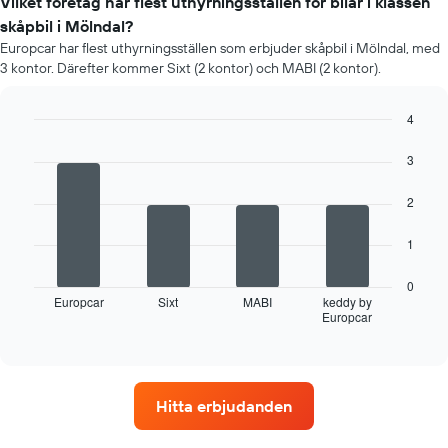
Vilket företag har flest uthyrningsställen för bilar i klassen
skåpbil i Mölndal?
Europcar har flest uthyrningsställen som erbjuder skåpbil i Mölndal, med
3 kontor. Därefter kommer Sixt (2 kontor) och MABI (2 kontor).
4
Bar
Chart
graphic.
chart
3
with
4
2
bars.
Följande
1
diagram
visar
0
fyra
Europcar
Sixt
MABI
keddy by
Europcar
biluthyrningsföretag
End
of
med
interactive
flest
chart
uthyrningsställen
Diagrammet
Hitta erbjudanden
har
1