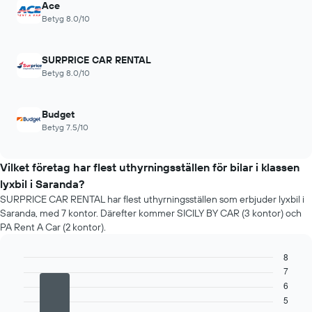
Ace
Betyg 8.0/10
SURPRICE CAR RENTAL
Betyg 8.0/10
Budget
Betyg 7.5/10
Vilket företag har flest uthyrningsställen för bilar i klassen
lyxbil i Saranda?
SURPRICE CAR RENTAL har flest uthyrningsställen som erbjuder lyxbil i
Saranda, med 7 kontor. Därefter kommer SICILY BY CAR (3 kontor) och
PA Rent A Car (2 kontor).
8
7
Bar
Chart
graphic.
chart
6
with
5
4