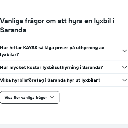
visar
det
billigaste
Vanliga frågor om att hyra en lyxbil i
hyrbilspriset
för
Saranda
de
angivna
företagen
Hur hittar KAYAK så låga priser på uthyrning av
lyxbilar?
Hur mycket kostar lyxbilsuthyrning i Saranda?
Vilka hyrbilsföretag i Saranda hyr ut lyxbilar?
Visa fler vanliga frågor