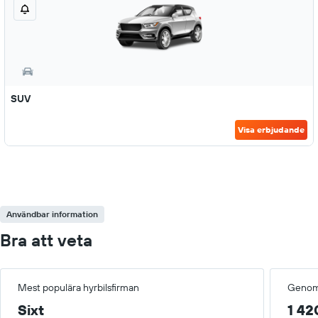
SUV
Visa erbjudande
Användbar information
Bra att veta
Mest populära hyrbilsfirman
Genoms
Sixt
1 42