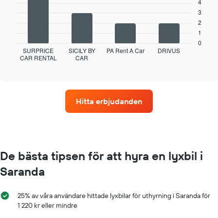
4
bars.
3
Följande
2
diagram
1
visar
0
fyra
SURPRICE
SICILY BY
PA Rent A Car
DRIVUS
CAR RENTAL
CAR
biluthyrningsföretag
End
of
med
interactive
flest
chart
uthyrningsställen
Diagrammet
Hitta erbjudanden
har
1
X-
axel
som
visar
De bästa tipsen för att hyra en lyxbil i
biluthyrningsföretag
Saranda
Diagrammet
har
1
25% av våra användare hittade lyxbilar för uthyrning i Saranda för
Y-
1 220 kr eller mindre
axel
som