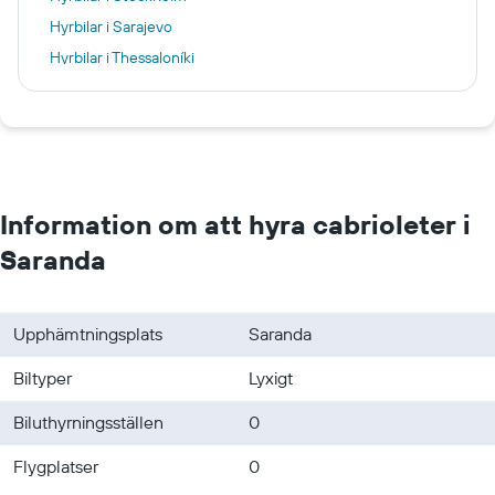
Hyrbilar i Sarajevo
Hyrbilar i Thessaloníki
Hyrbilar i Rijeka
Hyrbilar i Århus
Hyrbilar i Auckland
Hyrbilar i Alicante
Information om att hyra cabrioleter i
Saranda
Upphämtningsplats
Saranda
Biltyper
Lyxigt
Biluthyrningsställen
0
Flygplatser
0