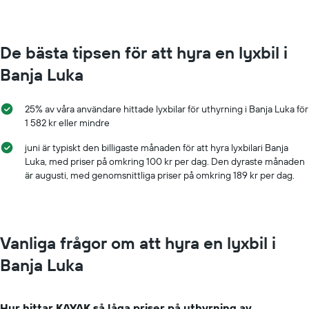
X-
axel
som
visar
De bästa tipsen för att hyra en lyxbil i
biluthyrningsföretag
Banja Luka
Diagrammet
har
1
25% av våra användare hittade lyxbilar för uthyrning i Banja Luka för
Y-
1 582 kr eller mindre
axel
som
juni är typiskt den billigaste månaden för att hyra lyxbilari Banja
visar
Luka, med priser på omkring 100 kr per dag. Den dyraste månaden
det
är augusti, med genomsnittliga priser på omkring 189 kr per dag.
billigaste
hyrbilspriset
för
de
angivna
Vanliga frågor om att hyra en lyxbil i
företagen
Banja Luka
Hur hittar KAYAK så låga priser på uthyrning av