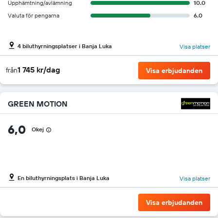
Upphämtning/avlämning
10.0
Valuta för pengarna
6.0
4 biluthyrningsplatser i Banja Luka
Visa platser
1 745 kr/dag
från
Visa erbjudanden
GREEN MOTION
6,0
Okej
En biluthyrningsplats i Banja Luka
Visa platser
Visa erbjudanden