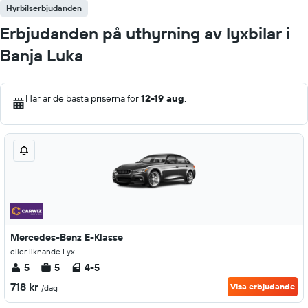
Hyrbilserbjudanden
Erbjudanden på uthyrning av lyxbilar i
Banja Luka
Här är de bästa priserna för
12-19 aug
.
Mercedes-Benz E-Klasse
eller liknande Lyx
5
5
4-5
718 kr
Visa erbjudande
/dag