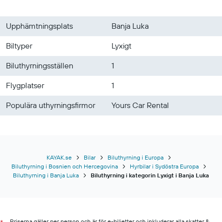
Upphämtningsplats
Banja Luka
Biltyper
Lyxigt
Biluthyrningsställen
1
Flygplatser
1
Populära uthyrningsfirmor
Yours Car Rental
KAYAK.se
Bilar
Biluthyrning i Europa
Biluthyrning i Bosnien och Hercegovina
Hyrbilar i Sydöstra Europa
Biluthyrning i Banja Luka
Biluthyrning i kategorin Lyxigt i Banja Luka
Priserna gäller per person och är för e-biljetter och inkluderar alla skatter &