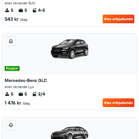
eller liknande SUV
5
5
4-5
543 kr
Visa erbjudande
/dag
Mercedes-Benz GLC
eller liknande Lyx
5
5
2/4
1 476 kr
Visa erbjudande
/dag