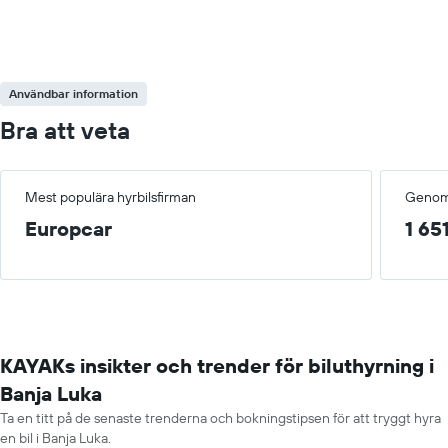
Användbar information
Bra att veta
Mest populära hyrbilsfirman
Genoms
Europcar
1 65
KAYAKs insikter och trender för biluthyrning i
Banja Luka
Ta en titt på de senaste trenderna och bokningstipsen för att tryggt hyra
en bil i Banja Luka.