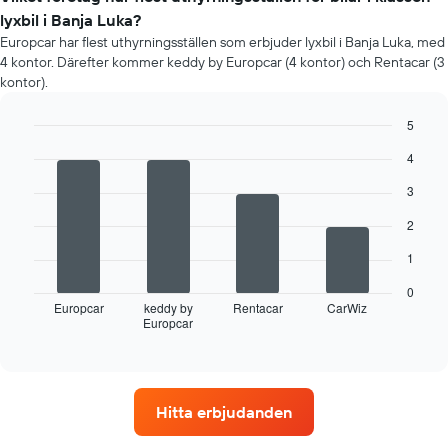
månad
lyxbil i Banja Luka?
Diagrammet
Europcar har flest uthyrningsställen som erbjuder lyxbil i Banja Luka, med
har
4 kontor. Därefter kommer keddy by Europcar (4 kontor) och Rentacar (3
1
kontor).
X-
axel
5
som
visar
Bar
Chart
4
graphic.
chart
årets
with
månader
3
4
Diagrammet
bars.
har
2
1
Följande
1
Y-
diagram
axel
visar
0
som
fyra
Europcar
keddy by
Rentacar
CarWiz
visar
Europcar
biluthyrningsföretag
End
det
of
med
interactive
genomsnittliga
flest
chart
dagspriset
uthyrningsställen
för
Diagrammet
Hitta erbjudanden
en
har
hyrbil
1