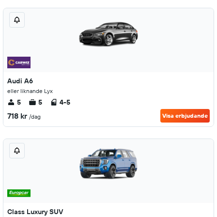
Audi A6
eller liknande Lyx
5
5
4-5
718 kr
Visa erbjudande
/dag
Class Luxury SUV