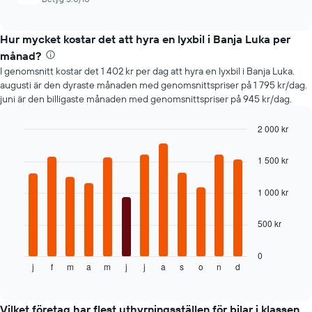
Hur mycket kostar det att hyra en lyxbil i Banja Luka per
månad?
I genomsnitt kostar det 1 402 kr per dag att hyra en lyxbil i Banja Luka.
augusti är den dyraste månaden med genomsnittspriser på 1 795 kr/dag.
juni är den billigaste månaden med genomsnittspriser på 945 kr/dag.
2 000 kr
Bar
Chart
graphic.
chart
1 500 kr
with
12
bars.
1 000 kr
Följande
500 kr
tabell
visar
genomsnittspriset
0
j
f
m
a
m
j
j
a
s
o
n
d
för
End
of
en
interactive
hyrbil
chart
varje
Vilket företag har flest uthyrningsställen för bilar i klassen