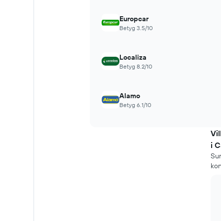
antalet
dagar
Europcar
före
Betyg 3.5/10
bokningen
Diagrammet
har
Localiza
1
Betyg 8.2/10
Y-
axel
som
Alamo
visar
Betyg 6.1/10
genomsnittspriset
för
en
Vi
hyrbil
i 
Sun
kon