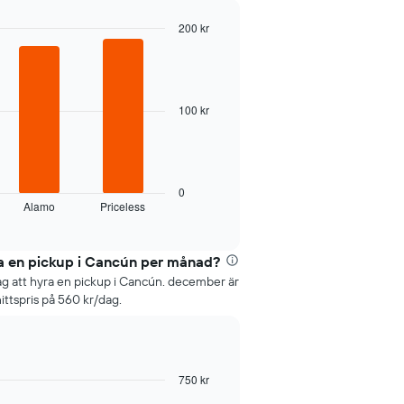
200 kr
100 kr
0
Alamo
Priceless
ra en pickup i Cancún per månad?
ag att hyra en pickup i Cancún. december är
tspris på 560 kr/dag.
750 kr