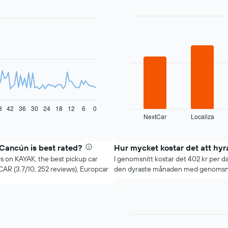
Bar
Chart
graphic.
chart
with
4
bars.
Diagrammet
visar
de
fyra
8
42
36
30
24
18
12
6
0
NextCar
Localiza
billigaste
End
of
biluthyrningsföretagen
interactive
under
chart
de
Cancún is best rated?
Hur mycket kostar det att hy
senaste
rs on KAYAK, the best pickup car
I genomsnitt kostar det 402 kr per d
72
R (3.7/10, 252 reviews), Europcar
den dyraste månaden med genomsnit
timmarna
Diagrammet
har
1
X-
axel
Bar
Chart