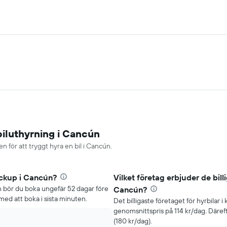
biluthyrning i Cancún
n för att tryggt hyra en bil i Cancún.
ickup i Cancún?
Vilket företag erbjuder de bill
cún bör du boka ungefär 52 dagar före
Cancún?
med att boka i sista minuten.
Det billigaste företaget för hyrbilar 
genomsnittspris på 114 kr/dag. Däre
(180 kr/dag).