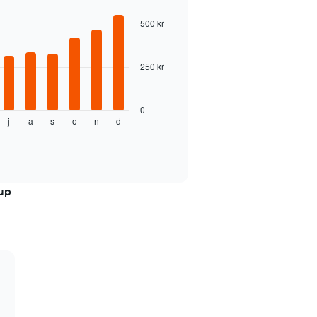
500 kr
250 kr
0
j
a
s
o
n
d
kup