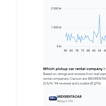
2 000 kr
Line
Chart
graphic.
chart
with
91
data
1 000 kr
points.
Diagrammet
visar
hur
0 kr
hyrbilspriset
90
84
78
72
66
60
54
4
End
of
förändras
interactive
när
chart
bokningsdatumet
närmar
Which pickup car rental company i 
sig
Based on ratings and reviews from real use
Diagrammet
rental companies i Cancún are MEXRENTACA
har
(3.5/10, 94 reviews) and Localiza (8.2/10).
1
X-
axel
MEXRENTACAR
som
Betyg 3.7/10
visar