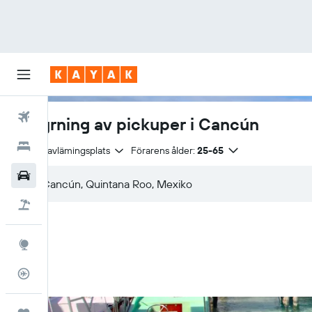
Flyg
Uthyrning av pickuper i Cancún
Hotell
Samma avlämingsplats
Förarens ålder:
25-65
Hyrbilar
Flyg+hotell
Explore
Flygstatus