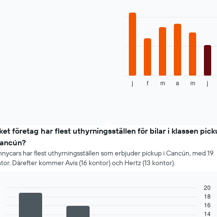
graphic.
som
chart
with
visar
12
de
bars.
4
billigaste
Följande
biluthyrningsföretagen
tabell
Diagrammet
visar
har
genomsnittspriset
1
j
f
m
a
m
j
för
End
Y-
of
en
interactive
axel
hyrbil
chart
som
varje
visar
månad
det
Diagrammet
lket företag har flest uthyrningsställen för bilar i klassen pic
billigaste
har
Cancún?
hyrbilspriset
1
för
nycars har flest uthyrningsställen som erbjuder pickup i Cancún, med 19
X-
de
tor. Därefter kommer Avis (16 kontor) och Hertz (13 kontor).
axel
angivna
som
företagen
visar
20
årets
18
Bar
Chart
månader
16
graphic.
chart
Diagrammet
14
with