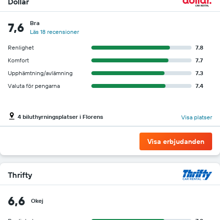
Dollar
Bra
7,6
Läs 18 recensioner
Renlighet
7.8
Komfort
7.7
Upphämtning/avlämning
7.3
Valuta för pengarna
7.4
4 biluthyrningsplatser i Florens
Visa platser
Visa erbjudanden
Thrifty
6,6
Okej