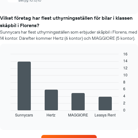
Betyg 10.0/10
Vilket företag har flest uthyrningsställen för bilar i klassen
skåpbil i Florens?
Sunnycars har flest uthyrningsställen som erbjuder skåpbil i Florens, med
14 kontor. Därefter kommer Hertz (6 kontor) och MAGGIORE (5 kontor).
16
14
Bar
Chart
graphic.
chart
12
with
10
4
bars.
8
6
Följande
4
diagram
2
visar
fyra
0
Sunnycars
Hertz
MAGGIORE
Leasys Rent
biluthyrningsföretag
End
of
med
interactive
flest
chart
uthyrningsställen