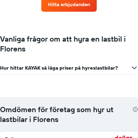
Diagrammet
Hitta erbjudanden
har
1
X-
axel
som
visar
Vanliga frågor om att hyra en lastbil i
biluthyrningsföretag
Florens
Diagrammet
har
1
Y-
Hur hittar KAYAK så låga priser på hyreslastbilar?
axel
som
visar
det
billigaste
hyrbilspriset
för
Omdömen för företag som hyr ut
de
lastbilar i Florens
angivna
företagen