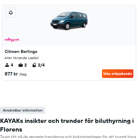
Citroen Berlingo
eller liknande Lastbil
4
2
2/4
877 kr
Visa erbjudande
/dag
Användbar information
KAYAKs insikter och trender för biluthyrning i
Florens
Ta en titt på de senaste trenderna och bokningstipsen för att tryggt hyra