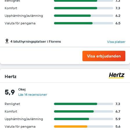
Renlighet
7.3
Komfort
7.3
Upphämtning/avlämning
6.2
Valuta för pengarna
6.5
4 biluthyrningsplatser i Florens
Visa platser
Visa erbjudanden
Hertz
Okej
5,9
Läs 14 recensioner
Renlighet
7.3
Komfort
6.7
Upphämtning/avlämning
5.9
Valuta för pengarna
5.6