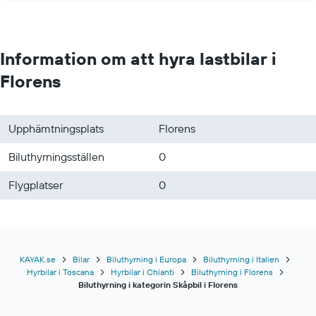
Hyrbilar i Saranda
Hyrbilar i Gatwick
Information om att hyra lastbilar i
Florens
Upphämtningsplats
Florens
Biluthyrningsställen
0
Flygplatser
0
KAYAK.se
Bilar
Biluthyrning i Europa
Biluthyrning i Italien
Hyrbilar i Toscana
Hyrbilar i Chianti
Biluthyrning i Florens
Biluthyrning i kategorin Skåpbil i Florens