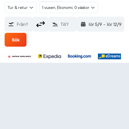
Tur & retur
1 vuxen, Ekonomi, 0 väskor
Från?
Till?
lör 5/9
-
lör 12/9
Sök