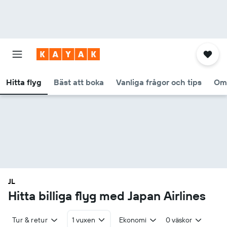
Hitta flyg
Bäst att boka
Vanliga frågor och tips
Om
JL
Hitta billiga flyg med Japan Airlines
Tur & retur
1 vuxen
Ekonomi
0 väskor