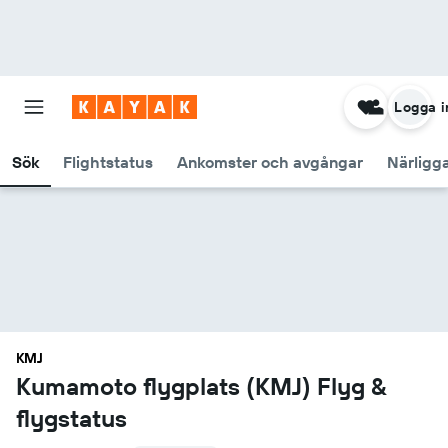
Logga i
Sök
Flightstatus
Ankomster och avgångar
Närligg
KMJ
Kumamoto flygplats (KMJ) Flyg &
flygstatus