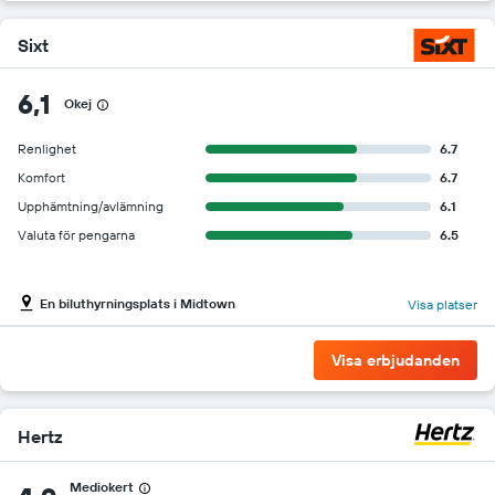
Sixt
6,1
Okej
Renlighet
6.7
Komfort
6.7
Upphämtning/avlämning
6.1
Valuta för pengarna
6.5
En biluthyrningsplats i Midtown
Visa platser
Visa erbjudanden
Hertz
Mediokert