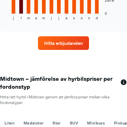
250 kr
tabell
visar
genomsnittspriset
0
j
f
m
a
m
j
j
a
s
o
n
d
för
End
of
en
interactive
hyrbil
chart
varje
månad
Hitta erbjudanden
Diagrammet
har
1
X-
axel
som
visar
Midtown – jämförelse av hyrbilspriser per
årets
fordonstyp
månader
Diagrammet
Hitta rätt hyrbil i Midtown genom att jämföra priser mellan olika
har
fordonstyper.
1
Y-
axel
som
Liten
Medelstor
Stor
SUV
Minibuss
Picku
visar