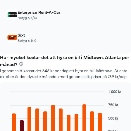
billigaste
biluthyrningsföretagen
Enterprise Rent-A-Car
Diagrammet
Betyg 6.4/10
har
1
Y-
Sixt
axel
Betyg 6.1/10
som
visar
det
Hur mycket kostar det att hyra en bil i Midtown, Atlanta per
billigaste
månad?
hyrbilspriset
för
I genomsnitt kostar det 646 kr per dag att hyra en bil i Midtown, Atlanta.
de
oktober är den dyraste månaden med genomsnittspriser på 769 kr/dag.
angivna
företagen
1 000 kr
Bar
Chart
graphic.
chart
750 kr
with
12
bars.
500 kr
Följande