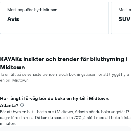
Mest populära hyrbilsfirman
Mest p
Avis
SUV
KAYAKs insikter och trender för biluthyrning i
Midtown
Ta en titt på de senaste trenderna och bokningstipsen för att tryggt hyra
en bil i Midtown.
Hur långt i förväg bör du boka en hyrbil i Midtown,
Atlanta?
För att hyra en bil till bästa pris i Midtown, Atlanta bör du boka ungefär 17
dagar före din resa. Då kan du spara cirka 70% jämfört med att boka i sista
minuten.