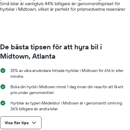
Små bilar är vanligtvis 44% billigare än genomsnittspriset för
axis
hyrbilar i Midtown, vilket är perfekt för prismedvetna resenärer.
displaying
values.
Range:
0
to
1000.
De bästa tipsen för att hyra bil i
Midtown, Atlanta
25% av våra användare hittade hyrbilar i Midtown för 616 kr eller
mindre.
Boka din hyrbil i Midtown minst 1 dag innan din resa för att få ett
pris under genomsnittet.
Hyrbilar av typen Medelstor i Midtown är i genomsnitt omkring
36% billigare än andra bilar.
Visa fler tips