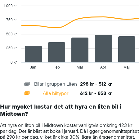
det
1 000 kr
genomsnittliga
Combination
Chart
dagspriset
graphic.
chart
750 kr
with
för
2
en
data
500 kr
hyrbil
series.
250 kr
The
chart
has
0 kr
1
Jan
Feb
Mar
Apr
Maj
End
of
X
interactive
axis
chart
Bilar i gruppen Liten
298 kr - 512 kr
displaying
categories.
Alla biltyper
612 kr - 858 kr
Range:
14
Hur mycket kostar det att hyra en liten bil i
categories.
Midtown?
The
chart
Att hyra en liten bil i Midtown kostar vanligtvis omkring 423 kr
has
per dag. Det är bäst att boka i januari. Då ligger genomsnittspriset
1
på 298 kr per dag, vilket är cirka 30% lägre än årsgenomsnittet.
Y