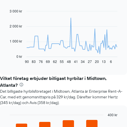
3 000 kr
Line
Chart
graphic.
chart
with
91
2 000 kr
data
points.
1 000 kr
Diagrammet
visar
hur
0 kr
hyrbilspriset
90
83
76
69
62
55
48
41
34
27
20
13
6
End
of
förändras
interactive
när
chart
bokningsdatumet
Vilket företag erbjuder billigast hyrbilar i Midtown,
närmar
Atlanta?
sig
Det billigaste hyrbilsföretaget i Midtown, Atlanta är Enterprise Rent-A-
Diagrammet
Car, med ett genomsnittspris på 329 kr/dag. Därefter kommer Hertz
har
(345 kr/dag) och Avis (358 kr/dag).
1
X-
axel
400 kr
som
Bar
Chart
visar
graphic.
chart