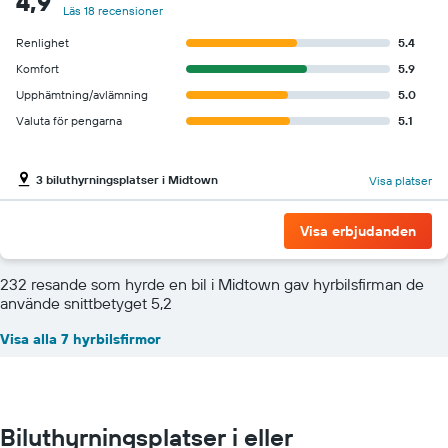
4,9
Läs 18 recensioner
Renlighet
5.4
Komfort
5.9
Upphämtning/avlämning
5.0
Valuta för pengarna
5.1
3 biluthyrningsplatser i Midtown
Visa platser
Visa erbjudanden
232 resande som hyrde en bil i Midtown gav hyrbilsfirman de
använde snittbetyget 5,2
Visa alla 7 hyrbilsfirmor
Biluthyrningsplatser i eller