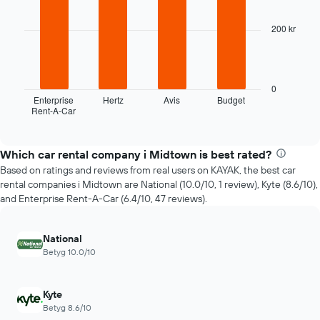
with
antalet
4
dagar
200 kr
bars.
före
bokningen
Diagrammet
Diagrammet
visar
har
de
0
1
fyra
Enterprise
Hertz
Avis
Budget
Y-
Rent-A-Car
billigaste
End
axel
of
biluthyrningsföretagen
interactive
som
under
chart
visar
de
Which car rental company i Midtown is best rated?
genomsnittspriset
senaste
Based on ratings and reviews from real users on KAYAK, the best car
för
72
rental companies i Midtown are National (10.0/10, 1 review), Kyte (8.6/10),
en
timmarna
and Enterprise Rent-A-Car (6.4/10, 47 reviews).
hyrbil
Diagrammet
har
1
National
X-
Betyg 10.0/10
axel
som
visar
Kyte
de
Betyg 8.6/10
4