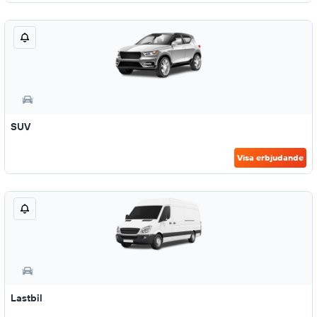
SUV
Visa erbjudande
Lastbil