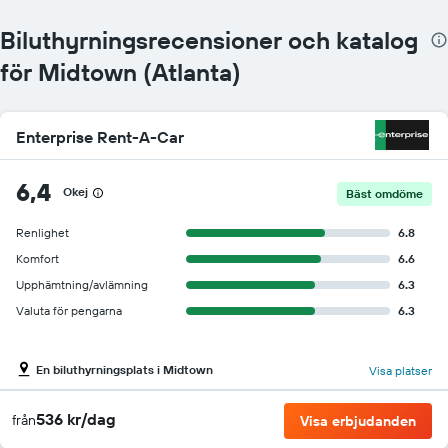
Biluthyrningsrecensioner och katalog
för Midtown (Atlanta)
Enterprise Rent-A-Car
6,4
Okej
Bäst omdöme
Renlighet
6.8
Komfort
6.6
Upphämtning/avlämning
6.3
Valuta för pengarna
6.3
En biluthyrningsplats i Midtown
Visa platser
536 kr/dag
från
Visa erbjudanden