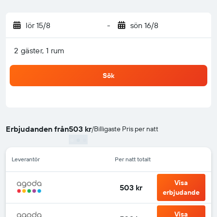
lör 15/8
-
sön 16/8
2 gäster, 1 rum
Sök
Erbjudanden från
503 kr
/
Billigaste Pris per natt
Leverantör
Per natt totalt
Visa
503 kr
erbjudande
Visa