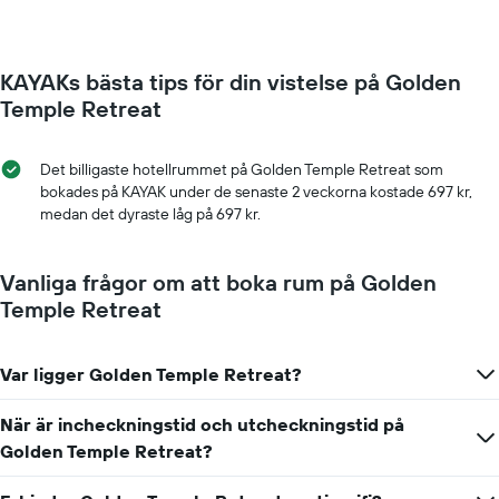
rumspriset.
Diagrammet
har
1
KAYAKs bästa tips för din vistelse på Golden
X-
axel
Temple Retreat
som
visar
veckodagarna.
Det billigaste hotellrummet på Golden Temple Retreat som
Diagrammet
bokades på KAYAK under de senaste 2 veckorna kostade 697 kr,
har
medan det dyraste låg på 697 kr.
1
Y-
axel
Vanliga frågor om att boka rum på Golden
som
Temple Retreat
visar
det
genomsnittliga
Var ligger Golden Temple Retreat?
rumspriset.
När är incheckningstid och utcheckningstid på
Golden Temple Retreat?