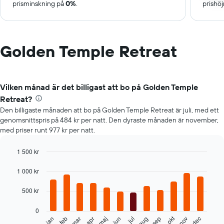
prisminskning på
0%
.
prishö
Golden Temple Retreat
Vilken månad är det billigast att bo på Golden Temple
Retreat?
Den billigaste månaden att bo på Golden Temple Retreat är juli, med ett
genomsnittspris på 484 kr per natt. Den dyraste månaden är november,
med priser runt 977 kr per natt.
1 500 kr
Bar
Chart
graphic.
chart
1 000 kr
with
12
500 kr
bars.
0
Diagrammet
okt
jan
feb
mar
apr
maj
jun
jul
aug
sep
nov
dec
visar
End