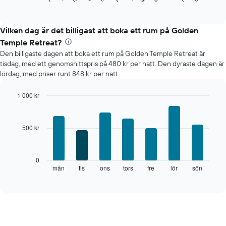
of
det
interactive
genomsnittliga
chart
rumspriset
Vilken dag är det billigast att boka ett rum på Golden
månad
Temple Retreat?
för
Den billigaste dagen att boka ett rum på Golden Temple Retreat är
månad.
tisdag, med ett genomsnittspris på 480 kr per natt. Den dyraste dagen är
Diagrammet
lördag, med priser runt 848 kr per natt.
har
1
X-
1 000 kr
axel
Bar
Chart
som
graphic.
chart
with
visar
500 kr
7
månaderna.
bars.
Diagrammet
har
Diagrammet
0
1
visar
mån
tis
ons
tors
fre
lör
sön
End
Y-
of
det
axel
interactive
genomsnittliga
chart
som
rumspriset
visar
för
det
varje
genomsnittliga
veckodag.