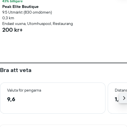
43% billigare
Peak Elite Boutique
9.5 Utmärkt (830 omdömen)
0,3 km
Endast vuxna, Utomhuspool, Restaurang
200 kr+
Bra att veta
Valuta för pengarna
Distans
9,6
1,0 