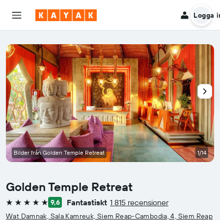
Logga i
Bilder från Golden Temple Retreat
1/14
Golden Temple Retreat
Fantastiskt
1 815 recensioner
9,6
5 stjärnor
Wat Damnak, Sala Kamreuk, Siem Reap-Cambodia, 4, Siem Reap