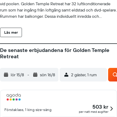
vid poolen. Golden Temple Retreat har 32 luftkonditionerade
rum som har ingång från loftgång samt eldstad och dvd-spelare.
Rummen har balkonger. Dessa individuellt inredda och
möblerade rum har separat middagsplats. Sängarna har
bäddmadrasser samt duntäcken och sängtillbehör av högsta
Läs mer
kvalitet. Kuddmeny finns tillgänglig. 42-tums platt-tv med
kabelpremiumkanaler och Netflix. Kylskåp, espressobryggare
och minibar finns på rummet. Badrummen har badkar och
De senaste erbjudandena för Golden Temple
dusch med bubbelbadkar och regndusch. Badrummen är även
Retreat
utrustade med badrockar, tofflor och lyxtoalettartiklar. Gäster har
tillgång till gratis fast internetuppkoppling och wi-fi. Boendet
tillhandahåller skrivbord och värdeförvaringsskåp, samt telefon;
lör 15/8
-
sön 16/8
2 gäster, 1 rum
gratis lokalsamtal ingår (restriktioner kan förekomma). Dessutom
har rummen gratis flaskvatten och hårtork. Massage på rummet
och strykjärn/strykbräda kan fås på begäran.
Uppbäddningsservice erbjuds varje kväll och städning sker
dagligen. En utomhuspool och barnpool finns på området.
503 kr
Förstaklass, 1 king size-säng
Fritidsaktiviteterna nedan finns antingen tillgängliga på plats eller
per natt med avgifter
i närheten. Avgifter kan tillkomma.