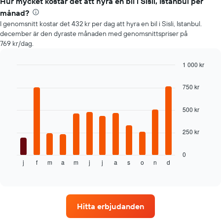
Hur mycket kostar det att hyra en bil i Sisli, Istanbul per
en
hyrbil
månad?
I genomsnitt kostar det 432 kr per dag att hyra en bil i Sisli, Istanbul.
december är den dyraste månaden med genomsnittspriser på
769 kr/dag.
1 000 kr
Bar
Chart
graphic.
chart
750 kr
with
12
bars.
500 kr
Följande
250 kr
tabell
visar
genomsnittspriset
0
j
f
m
a
m
j
j
a
s
o
n
d
för
End
of
en
interactive
hyrbil
chart
varje
månad
Hitta erbjudanden
Diagrammet
har