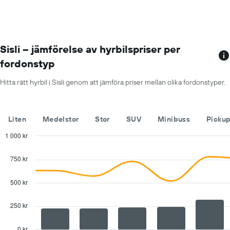
1
X-
axel
som
visar
Sisli – jämförelse av hyrbilspriser per
årets
fordonstyp
månader
Diagrammet
Hitta rätt hyrbil i Sisli genom att jämföra priser mellan olika fordonstyper.
har
1
Y-
axel
Liten
Medelstor
Stor
SUV
Minibuss
Picku
som
visar
1 000 kr
det
Combination
Chart
genomsnittliga
graphic.
chart
750 kr
with
dagspriset
2
för
data
500 kr
en
series.
hyrbil
250 kr
The
chart
has
0 kr