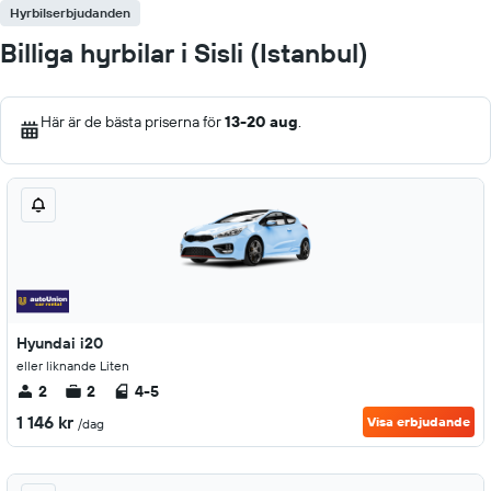
Hyrbilserbjudanden
Billiga hyrbilar i Sisli (Istanbul)
Här är de bästa priserna för
13-20 aug
.
Hyundai i20
eller liknande Liten
2
2
4-5
1 146 kr
Visa erbjudande
/dag