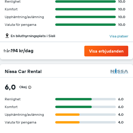
Renlighet
10.0
Komfort
10.0
Upphämtning/avlämning
10.0
Valuta för pengarna
10.0
En biluthyrningsplats i Sisli
Visa platser
194 kr/dag
från
Visa erbjudanden
Nissa Car Rental
6,0
Okej
Renlighet
6.0
Komfort
6.0
Upphämtning/avlämning
4.0
Valuta för pengarna
4.0