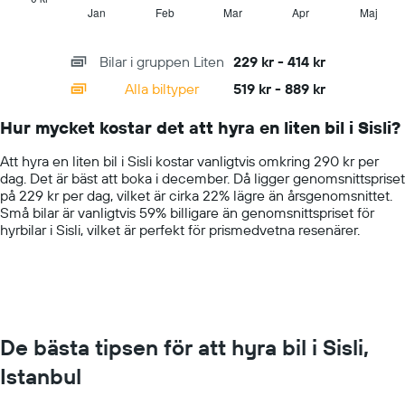
1
Jan
Feb
Mar
Apr
Maj
End
of
X
interactive
axis
chart
Bilar i gruppen Liten
229 kr - 414 kr
displaying
categories.
Alla biltyper
519 kr - 889 kr
Range:
14
Hur mycket kostar det att hyra en liten bil i Sisli?
categories.
The
Att hyra en liten bil i Sisli kostar vanligtvis omkring 290 kr per
chart
dag. Det är bäst att boka i december. Då ligger genomsnittspriset
has
på 229 kr per dag, vilket är cirka 22% lägre än årsgenomsnittet.
1
Små bilar är vanligtvis 59% billigare än genomsnittspriset för
Y
hyrbilar i Sisli, vilket är perfekt för prismedvetna resenärer.
axis
displaying
values.
Range:
0
to
1000.
De bästa tipsen för att hyra bil i Sisli,
Istanbul