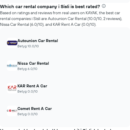
chart
bokningsdatumet
Which car rental company i Sisli is best rated?
närmar
Based on ratings and reviews from real users on KAYAK, the best car
sig
rental companies i Sisli are Autounion Car Rental (10.0/10, 2 reviews),
Diagrammet
Nissa Car Rental (6.0/10), and KAR Rent A Car (0.0/10).
har
1
X-
Autounion Car Rental
axel
Betyg 10.0/10
som
visar
antalet
Nissa Car Rental
dagar
Betyg 6.0/10
före
bokningen
Diagrammet
KAR Rent A Car
har
Betyg 0.0/10
1
Y-
axel
Comet Rent A Car
som
Betyg 0.0/10
visar
genomsnittspriset
för