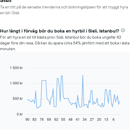
Ta en titt på de senaste trenderna och bokningstipsen för att tryggt hyra
en bil i Sisli.
Hur långt i förväg bör du boka en hyrbil i Sisli, Istanbul?
För att hyra en bil till bästa pris i Sisli, Istanbul bör du boka ungefär 42
dagar före din resa. Då kan du spara cirka 54% jämfört med att boka i sista
minuten.
1 500 kr
Line
Chart
graphic.
chart
with
91
1 000 kr
data
points.
500 kr
Diagrammet
visar
hur
0 kr
hyrbilspriset
90
83
76
69
62
55
48
41
34
27
20
13
6
End
of
förändras
interactive
när