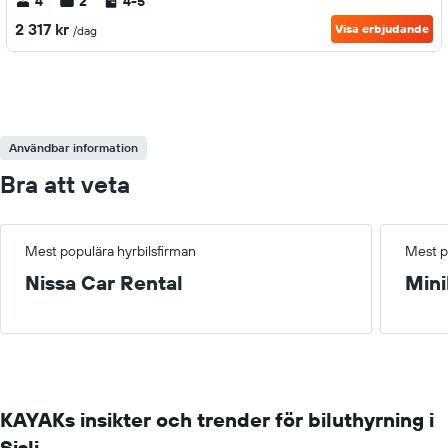
4
2
4-5
2 317 kr
Visa erbjudande
/dag
Användbar information
Bra att veta
Mest populära hyrbilsfirman
Mest p
Nissa Car Rental
Mini
KAYAKs insikter och trender för biluthyrning i
Sisli