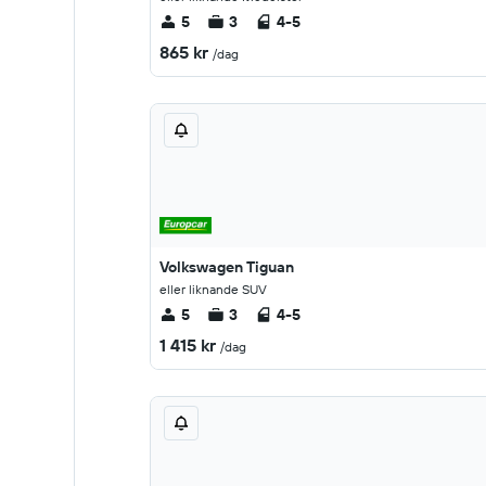
5
3
4-5
865 kr
/dag
Volkswagen Tiguan
eller liknande SUV
5
3
4-5
1 415 kr
/dag