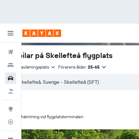
Flyg
Hyrbilar på Skellefteå flygplats
Hotell
Samma avlämingsplats
Förarens ålder:
25-65
Hyrbilar
Flyg+hotell
Explore
Upphämtning vid flygplatsterminalen
Flygstatus