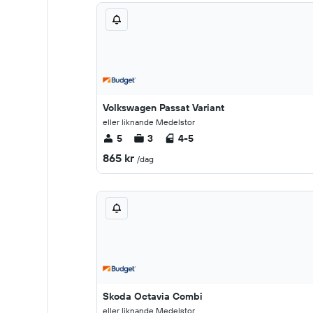
Volkswagen Passat Variant
eller liknande Medelstor
5
3
4-5
865 kr
/dag
Skoda Octavia Combi
eller liknande Medelstor