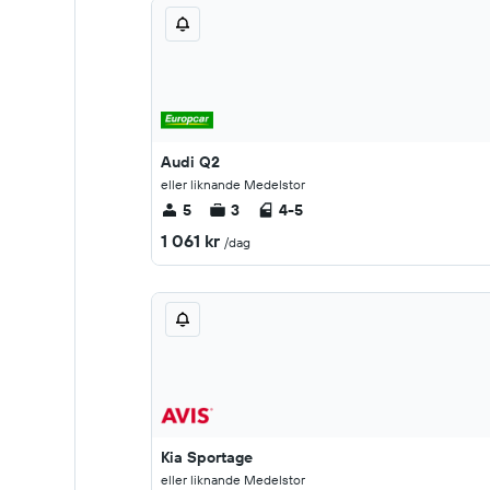
Audi Q2
eller liknande Medelstor
5
3
4-5
1 061 kr
/dag
Kia Sportage
eller liknande Medelstor