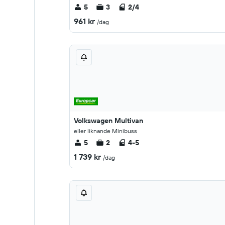
5
3
2/4
961 kr
/dag
Volkswagen Multivan
eller liknande Minibuss
5
2
4-5
1 739 kr
/dag