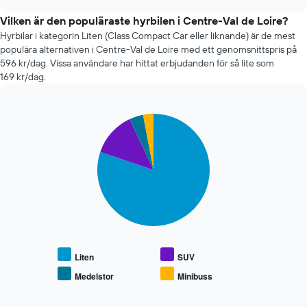
när
chart
bokningsdatumet
Vilken är den populäraste hyrbilen i Centre-Val de Loire?
närmar
Hyrbilar i kategorin Liten (Class Compact Car eller liknande) är de mest
sig
populära alternativen i Centre-Val de Loire med ett genomsnittspris på
Diagrammet
596 kr/dag. Vissa användare har hittat erbjudanden för så lite som
har
169 kr/dag.
1
X-
axel
som
Pie
Chart
graphic.
chart
visar
with
antalet
4
dagar
slices.
före
bokningen
Följande
Diagrammet
diagram
har
visar
1
genomsnittspriset
Y-
för
axel
populära
Liten
SUV
som
hyrbilstyper
Medelstor
Minibuss
visar
End
genomsnittspriset
of
interactive
för