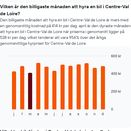
chart
en
Vilken är den billigaste månaden att hyra en bil i Centre-Val
hyrbil
de Loire?
Den billigaste månaden att hyra en bil i Centre-Val de Loire är mars med
en genomsnittlig kostnad på 414 kr per dag. april är den dyraste månaden
att hyra en bil i Centre-Val de Loire när priserna i genomsnitt ligger på
528 kr per dag, vilket tenderar att vara 956% över det årliga
genomsnittliga hyrpriset för Centre-Val de Loire.
600 kr
Bar
Chart
graphic.
chart
with
400 kr
12
bars.
200 kr
Följande
tabell
visar
genomsnittspriset
0
j
f
m
a
m
j
j
a
s
o
n
d
för
End
of
en
interactive
hyrbil
chart