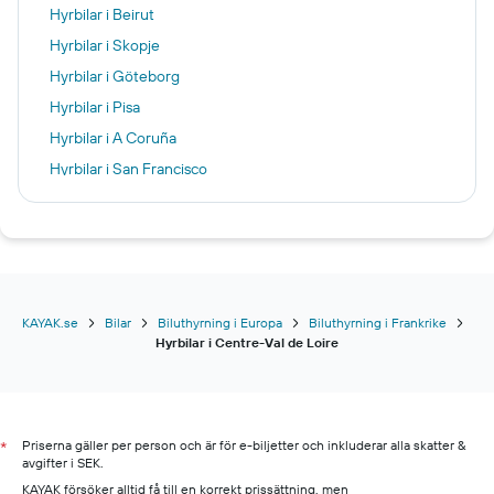
Hyrbilar i Beirut
Hyrbilar i Skopje
Hyrbilar i Göteborg
Hyrbilar i Pisa
Hyrbilar i A Coruña
Hyrbilar i San Francisco
Hyrbilar i Alicante
Hyrbilar i Jersey City
Hyrbilar i Köpenhamn
Hyrbilar i Tanger
Hyrbilar i Heraklion
KAYAK.se
Bilar
Biluthyrning i Europa
Biluthyrning i Frankrike
Hyrbilar i Centre-Val de Loire
Hyrbilar i Rom
Hyrbilar i Berlin
Hyrbilar i Ishigaki
Priserna gäller per person och är för e-biljetter och inkluderar alla skatter &
Hyrbilar i Warszawa
*
avgifter i SEK.
Hyrbilar i Dubrovnik
KAYAK försöker alltid få till en korrekt prissättning, men