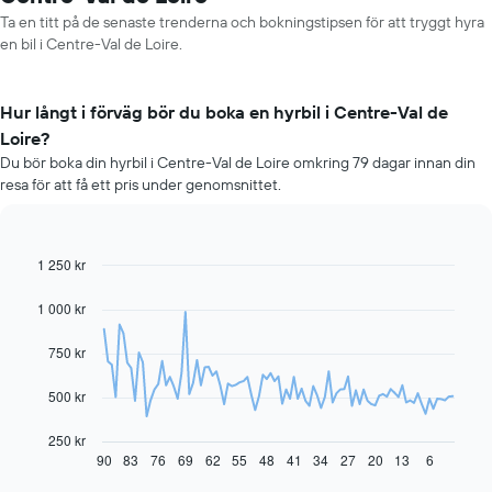
Ta en titt på de senaste trenderna och bokningstipsen för att tryggt hyra
en bil i Centre-Val de Loire.
Hur långt i förväg bör du boka en hyrbil i Centre-Val de
Loire?
Du bör boka din hyrbil i Centre-Val de Loire omkring 79 dagar innan din
resa för att få ett pris under genomsnittet.
1 250 kr
Line
Chart
graphic.
chart
with
1 000 kr
91
data
750 kr
points.
Diagrammet
500 kr
visar
hur
250 kr
hyrbilspriset
90
83
76
69
62
55
48
41
34
27
20
13
6
End
of
förändras
interactive