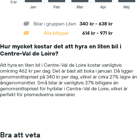
has
0 kr
1
Jan
Feb
Mar
Apr
Maj
End
of
X
interactive
axis
chart
Bilar i gruppen Liten
340 kr - 638 kr
displaying
categories.
Alla biltyper
614 kr - 971 kr
Range:
14
Hur mycket kostar det att hyra en liten bil i
categories.
Centre-Val de Loire?
The
chart
Att hyra en liten bil i Centre-Val de Loire kostar vanligtvis
has
omkring 462 kr per dag. Det är bäst att boka i januari. Då ligger
1
genomsnittspriset på 340 kr per dag, vilket är cirka 27% lägre än
Y
årsgenomsnittet. Små bilar är vanligtvis 37% billigare än
axis
genomsnittspriset för hyrbilar i Centre-Val de Loire, vilket är
displaying
perfekt för prismedvetna resenärer.
values.
Range:
0
to
1500.
Bra att veta