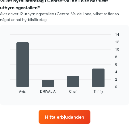
varje
Vilket hyrbilsföretag i Centre-Val de Loire har flest
månad
uthyrningsställen?
Diagrammet
Avis driver 12 uthyrningsställen i Centre-Val de Loire, vilket är fler än
har
något annat hyrbilsföretag.
1
X-
axel
14
som
Bar
Chart
12
visar
graphic.
chart
årets
10
with
4
månader
8
bars.
Diagrammet
6
har
Följande
1
4
diagram
Y-
2
visar
axel
fyra
0
som
Avis
DRIVALIA
Citer
Thrifty
biluthyrningsföretag
End
visar
of
med
det
interactive
flest
chart
genomsnittliga
uthyrningsställen
dagspriset
Diagrammet
för
Hitta erbjudanden
har
en
1
hyrbil