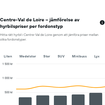
X-
axel
som
visar
biluthyrningsföretag
Centre-Val de Loire – jämförelse av
Diagrammet
hyrbilspriser per fordonstyp
har
1
Hitta rätt hyrbil i Centre-Val de Loire genom att jämföra priser mellan
Y-
olika fordonstyper.
axel
som
visar
det
Liten
Medelstor
Stor
SUV
Minibuss
Lyx
billigaste
hyrbilspriset
1 500 kr
för
Combination
Chart
de
graphic.
chart
with
angivna
1 000 kr
2
företagen
data
series.
500 kr
The
chart