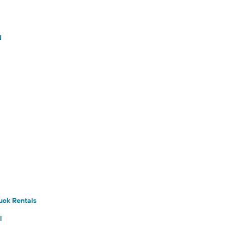
N
ruck Rentals
l