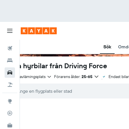
Sök
Omd
Flyg
Hotell
Boka hyrbilar från Driving Force
Hyrbilar
Samma avlämingsplats
Förarens ålder:
25-65
Endast bilar
Flyg+hotell
Explore
Flygstatus
KAYAK Business
NYHET