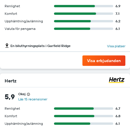
Renlighet
6.9
Komfort
7.1
Upphämtning/avlämning
6.2
Valuta för pengarna
6.1
En biluthyrningsplats i Garfield Ridge
Visa platser
Visa erbjudanden
Hertz
Okej
5,9
Läs 15 recensioner
Renlighet
6.7
Komfort
6.8
Upphämtning/avlämning
6.1