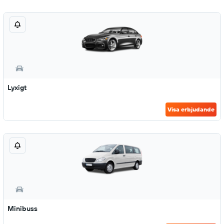
Lyxigt
Visa erbjudande
Minibuss