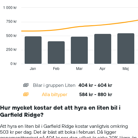
1 000 kr
Combination
Chart
graphic.
chart
750 kr
with
2
data
500 kr
series.
250 kr
The
chart
has
0 kr
1
Jan
Feb
Mar
Apr
Maj
End
of
X
interactive
axis
chart
Bilar i gruppen Liten
404 kr - 604 kr
displaying
categories.
Alla biltyper
584 kr - 880 kr
Range:
14
Hur mycket kostar det att hyra en liten bil i
categories.
Garfield Ridge?
The
chart
Att hyra en liten bil i Garfield Ridge kostar vanligtvis omkring
has
503 kr per dag. Det är bäst att boka i februari. Då ligger
1
genomsnittspriset på 404 kr per dag, vilket är cirka 20% lägre än