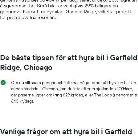
Y
årsgenomsnittet. Små bilar är vanligtvis 29% billigare än
axis
genomsnittspriset för hyrbilar i Garfield Ridge, vilket är perfekt
displaying
för prismedvetna resenärer.
values.
Range:
0
to
1000.
De bästa tipsen för att hyra bil i Garfield
Ridge, Chicago
Om du vill spara pengar och inte har något emot att hyra en bil i en
annan stadsdel i Chicago, kan du leta efter erbjudanden i O'Hare,
där priserna ligger omkring 629 kr/dag, eller The Loop (i genomsnitt
643 kr/dag).
Vanliga frågor om att hyra bil i Garfield