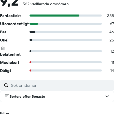
9,2
562 verifierade omdömen
Fantastiskt
388
Utomordentligt
67
Bra
46
Okej
25
Till
12
belåtenhet
Mediokert
11
Dåligt
14
Sortera efter
:
Senaste
Filter