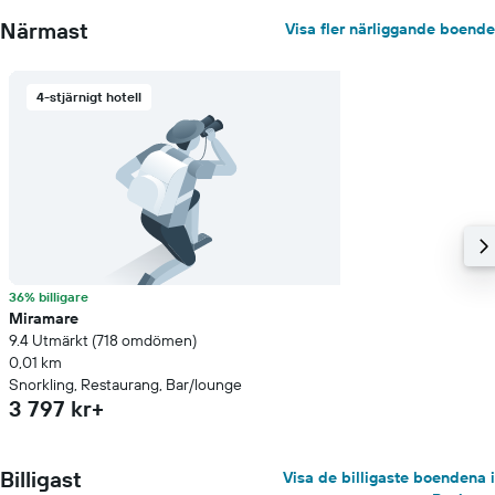
Närmast
Visa fler närliggande boende
4-stjärnigt hotell
36% billigare
Miramare
9.4 Utmärkt (718 omdömen)
0,01 km
Snorkling, Restaurang, Bar/lounge
3 797 kr+
Billigast
Visa de billigaste boendena i