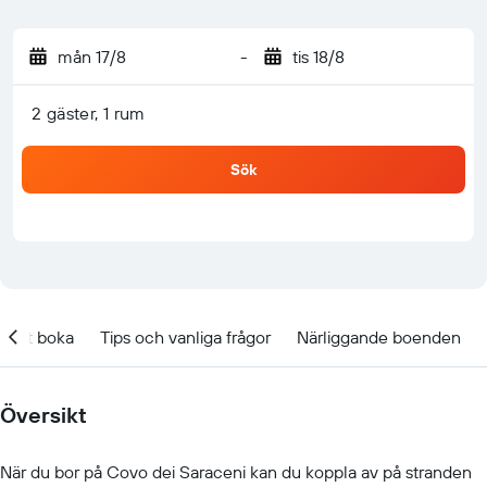
mån 17/8
-
tis 18/8
2 gäster, 1 rum
Sök
t att boka
Tips och vanliga frågor
Närliggande boenden
Översikt
När du bor på Covo dei Saraceni kan du koppla av på stranden