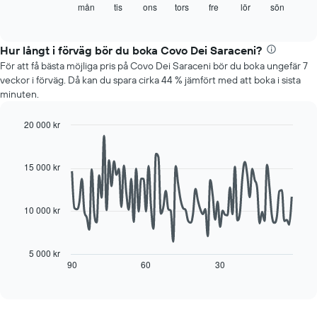
visar
mån
tis
ons
tors
fre
lör
sön
End
of
det
interactive
genomsnittliga
chart
rumspriset
Hur långt i förväg bör du boka Covo Dei Saraceni?
för
För att få bästa möjliga pris på Covo Dei Saraceni bör du boka ungefär 7
varje
veckor i förväg. Då kan du spara cirka 44 % jämfört med att boka i sista
veckodag.
minuten.
Diagrammet
har
20 000 kr
1
Line
X-
Chart
graphic.
chart
axel
with
15 000 kr
som
90
visar
data
veckodagarna.
points.
Diagrammet
10 000 kr
har
Diagrammet
1
visar
Y-
hur
5 000 kr
axel
rumspriset
90
60
30
End
som
of
förändras
interactive
visar
när
chart
det
datumet
genomsnittliga