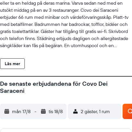
eller ta en heldag på deras marina. Varva sedan ned med en
utsökt middag på en av 3 restauranger. Covo dei Saraceni
erbjuder 66 rum med minibar och värdeförvaringsskåp. Platt-tv
med betalfilmer. Badrummen har badrockar, tofflor, bidéer och
gratis toalettartiklar. Gäster har tillgång till gratis wi-fi. Skrivbord
och telefon finns. Städning erbjuds dagligen och allergitestade
sängkläder kan fås på begäran. En utomhuspool och en
bubbelpool finns på området. Fritidsaktiviteterna nedan finns
antingen tillgängliga på plats eller i närheten. Avgifter kan
Läs mer
tillkomma.
De senaste erbjudandena för Covo Dei
Saraceni
mån 17/8
-
tis 18/8
2 gäster, 1 rum