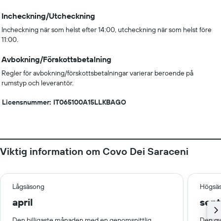
Incheckning/Utcheckning
Incheckning när som helst efter 14:00, utcheckning när som helst före
11:00.
Avbokning/Förskottsbetalning
Regler för avbokning/förskottsbetalningar varierar beroende på
rumstyp och leverantör.
Licensnummer: IT065100A15LLKBAGO
Viktig information om Covo Dei Saraceni
Lågsäsong
Högsä
april
sep
Den billigaste månaden med en genomsnittlig
Den dy