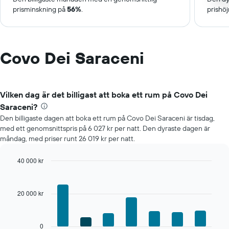
prisminskning på
56%
.
prishö
Covo Dei Saraceni
Vilken dag är det billigast att boka ett rum på Covo Dei
Saraceni?
Den billigaste dagen att boka ett rum på Covo Dei Saraceni är tisdag,
med ett genomsnittspris på 6 027 kr per natt. Den dyraste dagen är
måndag, med priser runt 26 019 kr per natt.
40 000 kr
Bar
Chart
graphic.
chart
with
20 000 kr
7
bars.
Diagrammet
0