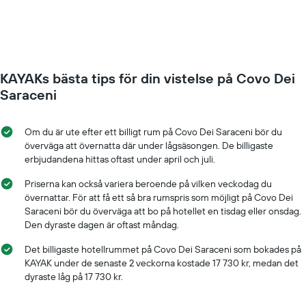
för
rumspriset.
vistelsen
närmar
sig.
Diagrammet
har
KAYAKs bästa tips för din vistelse på Covo Dei
1
X-
Saraceni
axel
som
visar
Om du är ute efter ett billigt rum på Covo Dei Saraceni bör du
antalet
överväga att övernatta där under lågsäsongen. De billigaste
dagar
erbjudandena hittas oftast under april och juli.
innan
vistelsen.
Priserna kan också variera beroende på vilken veckodag du
Diagrammet
övernattar. För att få ett så bra rumspris som möjligt på Covo Dei
har
Saraceni bör du överväga att bo på hotellet en tisdag eller onsdag.
1
Den dyraste dagen är oftast måndag.
Y-
axel
Det billigaste hotellrummet på Covo Dei Saraceni som bokades på
som
KAYAK under de senaste 2 veckorna kostade 17 730 kr, medan det
visar
dyraste låg på 17 730 kr.
det
genomsnittliga