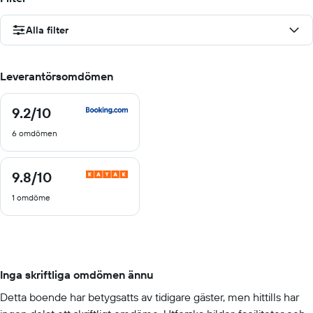
Alla filter
Leverantörsomdömen
9.2
/10
9.2
av
6 omdömen
10
9.8
/10
9.8
av
1 omdöme
10
Inga skriftliga omdömen ännu
Detta boende har betygsatts av tidigare gäster, men hittills har