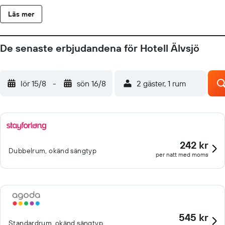
Läs mer
De senaste erbjudandena för Hotell Älvsjö
lör 15/8
-
sön 16/8
2 gäster, 1 rum
242 kr
Dubbelrum, okänd sängtyp
per natt med moms
545 kr
Standardrum, okänd sängtyp