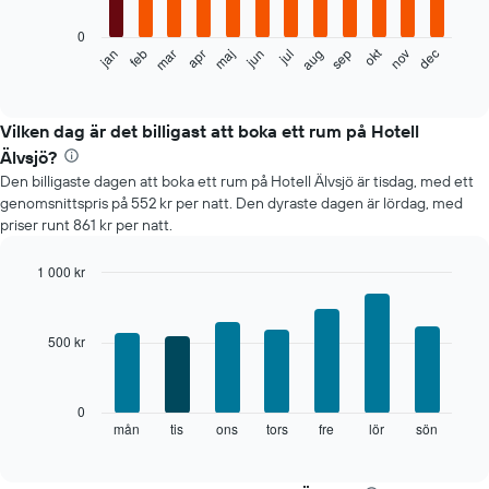
bars.
0
Diagrammet
okt
jan
feb
mar
apr
maj
jun
jul
aug
sep
nov
dec
visar
End
of
det
interactive
genomsnittliga
chart
rumspriset
Vilken dag är det billigast att boka ett rum på Hotell
månad
Älvsjö?
för
Den billigaste dagen att boka ett rum på Hotell Älvsjö är tisdag, med ett
månad.
genomsnittspris på 552 kr per natt. Den dyraste dagen är lördag, med
Diagrammet
priser runt 861 kr per natt.
har
1
X-
1 000 kr
axel
Bar
Chart
som
graphic.
chart
with
visar
500 kr
7
månaderna.
bars.
Diagrammet
har
Diagrammet
0
1
visar
mån
tis
ons
tors
fre
lör
sön
End
Y-
of
det
axel
interactive
genomsnittliga
chart
som