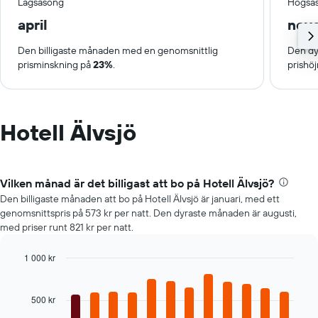
Lågsäsong
Högsä
april
nov
Den billigaste månaden med en genomsnittlig
Den dy
prisminskning på
23%
.
prishö
Hotell Älvsjö
Vilken månad är det billigast att bo på Hotell Älvsjö?
Den billigaste månaden att bo på Hotell Älvsjö är januari, med ett
genomsnittspris på 573 kr per natt. Den dyraste månaden är augusti,
med priser runt 821 kr per natt.
1 000 kr
Bar
Chart
graphic.
chart
with
500 kr
12