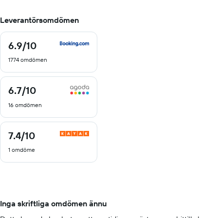
Leverantörsomdömen
6.9
/10
6.9
av
1774 omdömen
10
6.7
/10
6.7
av
16 omdömen
10
7.4
/10
7.4
av
1 omdöme
10
Inga skriftliga omdömen ännu