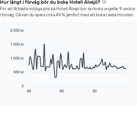
rumspriset
Hur långt i förväg bör du boka Hotell Älvsjö?
visar
för
det
För att få bästa möjliga pris på Hotell Älvsjö bör du boka ungefär 9 veckor
varje
genomsnittliga
i förväg. Då kan du spara cirka 49 % jämfört med att boka i sista minuten.
veckodag.
rumspriset.
Diagrammet
har
2 000 kr
1
Line
Chart
X-
graphic.
chart
1 500 kr
axel
with
90
som
data
1 000 kr
visar
points.
veckodagarna.
Diagrammet
500 kr
Diagrammet
har
visar
1
hur
0
Y-
rumspriset
90
60
30
End
axel
of
förändras
som
interactive
när
chart
visar
datumet
det
för
genomsnittliga
vistelsen
rumspriset.
närmar
sig.