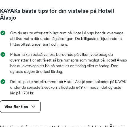
Diagrammet
har
KAYAKs bästa tips för din vistelse på Hotell
1
X-
Älvsjö
axel
som
visar
Om du är ute efter ett billigt rum på Hotell Älvsjö bör du överväga
antalet
att övernatta där under lågsäsongen. De billigaste erbjudandena
dagar
hittas oftast under april och mars.
innan
vistelsen.
Priserna kan också variera beroende på vilken veckodag du
Diagrammet
övernattar. För att få ett så bra rumspris som möjligt på Hotell Älvsjö
har
bör du överväga att bo på hotellet en tisdag eller måndag. Den
1
dyraste dagen är oftast lördag.
Y-
axel
Det billigaste hotellrummet på Hotell Älvsjö som bokades på KAYAK
som
under de senaste 2 veckorna kostade 649 kr, medan det dyraste
visar
låg på 1 731 kr.
det
genomsnittliga
Visa fler tips
rumspriset.