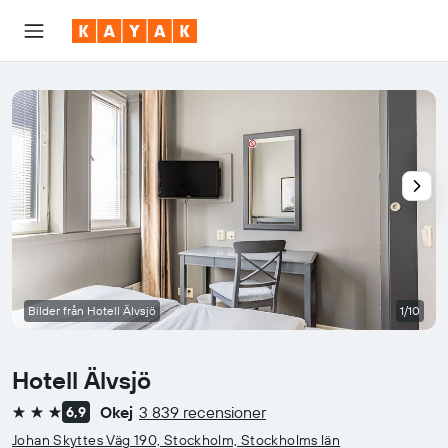
Bilder från Hotell Älvsjö
1/10
Hotell Älvsjö
Okej
3 839 recensioner
6,9
3 stjärnor
Johan Skyttes Väg 190, Stockholm, Stockholms län