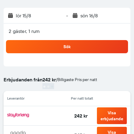
lör 15/8
-
sön 16/8
2 gäster, 1 rum
Sök
Erbjudanden från
242 kr
/
Billigaste Pris per natt
Leverantör
Per natt totalt
Visa
242 kr
erbjudande
Visa