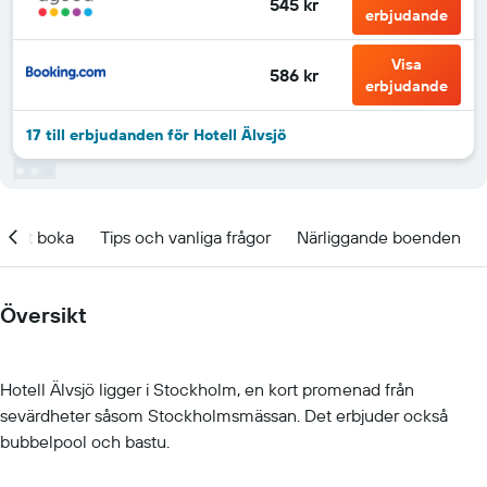
545 kr
erbjudande
Visa
586 kr
erbjudande
17 till erbjudanden för Hotell Älvsjö
t att boka
Tips och vanliga frågor
Närliggande boenden
Översikt
Hotell Älvsjö ligger i Stockholm, en kort promenad från
sevärdheter såsom Stockholmsmässan. Det erbjuder också
bubbelpool och bastu.