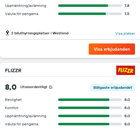
Upphämtning/avlämning
7.8
Valuta för pengarna
7.5
2 biluthyrningsplatser i Westend
Visa platser
Visa erbjudanden
FLIZZR
8,0
Utomordentligt
Billigaste erbjudandet
Renlighet
8.0
Komfort
8.0
Upphämtning/avlämning
8.0
Valuta för pengarna
8.0