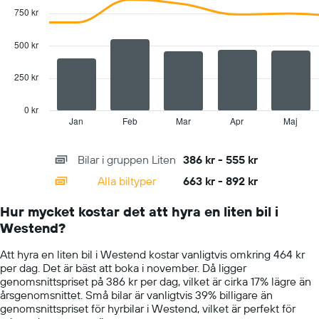
graphic.
chart
750 kr
with
2
data
500 kr
series.
250 kr
The
chart
has
0 kr
1
Jan
Feb
Mar
Apr
Maj
End
of
X
interactive
axis
chart
Bilar i gruppen Liten
386 kr - 555 kr
displaying
categories.
Alla biltyper
663 kr - 892 kr
Range:
14
Hur mycket kostar det att hyra en liten bil i
categories.
Westend?
The
chart
Att hyra en liten bil i Westend kostar vanligtvis omkring 464 kr
has
per dag. Det är bäst att boka i november. Då ligger
1
genomsnittspriset på 386 kr per dag, vilket är cirka 17% lägre än
Y
årsgenomsnittet. Små bilar är vanligtvis 39% billigare än
axis
genomsnittspriset för hyrbilar i Westend, vilket är perfekt för
displaying