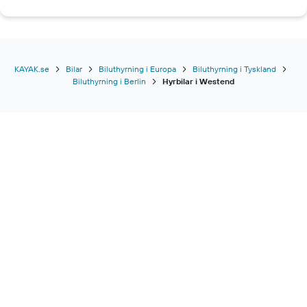
Hyrbilar i Salvador
Hyrbilar i Zagreb
Hyrbilar i San Francisco
KAYAK.se
Bilar
Biluthyrning i Europa
Biluthyrning i Tyskland
Biluthyrning i Berlin
Hyrbilar i Westend