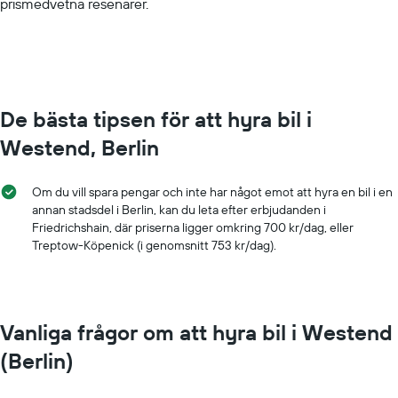
prismedvetna resenärer.
values.
Range:
0
to
1000.
De bästa tipsen för att hyra bil i
Westend, Berlin
Om du vill spara pengar och inte har något emot att hyra en bil i en
annan stadsdel i Berlin, kan du leta efter erbjudanden i
Friedrichshain, där priserna ligger omkring 700 kr/dag, eller
Treptow-Köpenick (i genomsnitt 753 kr/dag).
Vanliga frågor om att hyra bil i Westend
(Berlin)