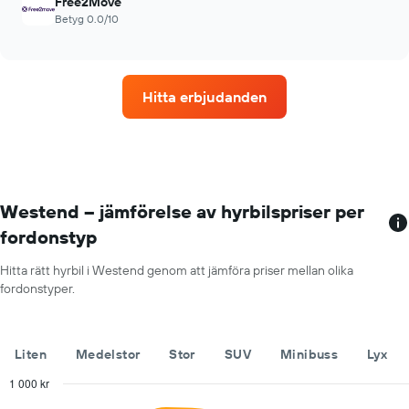
Free2Move
Betyg 0.0/10
Hitta erbjudanden
Westend – jämförelse av hyrbilspriser per
fordonstyp
Hitta rätt hyrbil i Westend genom att jämföra priser mellan olika
fordonstyper.
Liten
Medelstor
Stor
SUV
Minibuss
Lyx
1 000 kr
Combination
Chart