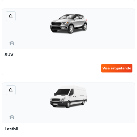
SUV
Visa erbjudande
Lastbil