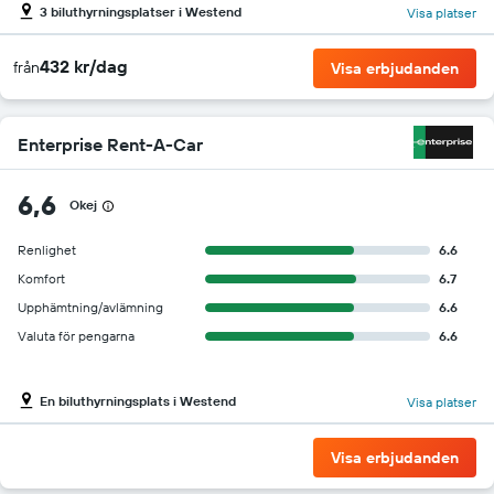
3 biluthyrningsplatser i Westend
Visa platser
432 kr/dag
från
Visa erbjudanden
Enterprise Rent-A-Car
6,6
Okej
Renlighet
6.6
Komfort
6.7
Upphämtning/avlämning
6.6
Valuta för pengarna
6.6
En biluthyrningsplats i Westend
Visa platser
Visa erbjudanden