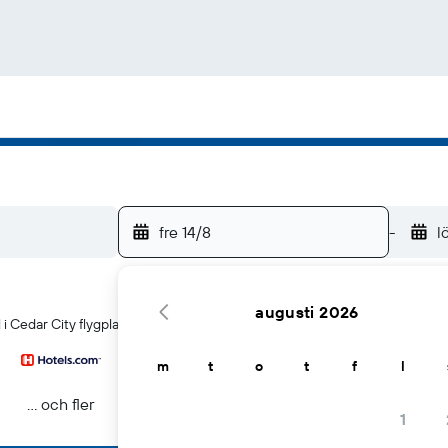
fre 14/8
-
l
augusti 2026
 Cedar City flygplats
m
t
o
t
f
l
... och fler
1