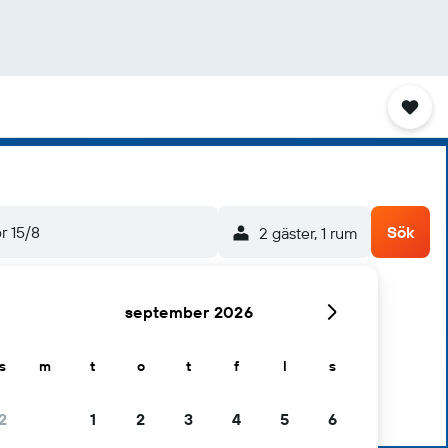
ör 15/8
Sök
2 gäster, 1 rum
september 2026
s
m
t
o
t
f
l
s
2
1
2
3
4
5
6