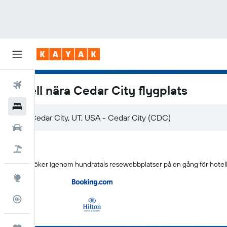
Flyg
Hotell nära Cedar City flygplats
Hotell
Hyrbilar
Flyg+hotell
KAYAK söker igenom hundratals resewebbplatser på en gång för hotell i
Explore
Flygstatus