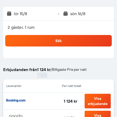
lör 15/8
-
sön 16/8
2 gäster, 1 rum
Sök
Erbjudanden från
1 124 kr
/
Billigaste Pris per natt
Leverantör
Per natt totalt
Visa
1 124 kr
erbjudande
Visa