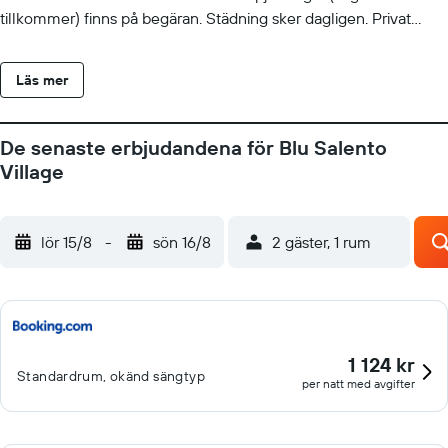
tillkommer) finns på begäran. Städning sker dagligen. Privat
strand och utomhustennisbana finns på denna resort. En
utomhuspool och barnpool finns på området.
Läs mer
De senaste erbjudandena för Blu Salento
Village
lör 15/8
-
sön 16/8
2 gäster, 1 rum
1 124 kr
Standardrum, okänd sängtyp
per natt med avgifter