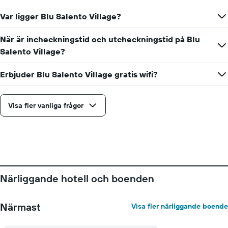
axel
som
Var ligger Blu Salento Village?
visar
veckodagarna.
När är incheckningstid och utcheckningstid på Blu
Diagrammet
Salento Village?
har
1
Y-
Erbjuder Blu Salento Village gratis wifi?
axel
som
visar
Visa fler vanliga frågor
det
genomsnittliga
rumspriset.
Närliggande hotell och boenden
Närmast
Visa fler närliggande boende