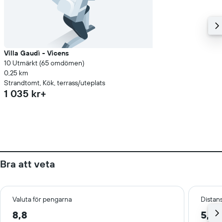
Villa Gaudì - Vicens
10 Utmärkt (65 omdömen)
0,25 km
Strandtomt, Kök, terrass/uteplats
1 035 kr+
Bra att veta
Valuta för pengarna
Distans
8,8
5,7 