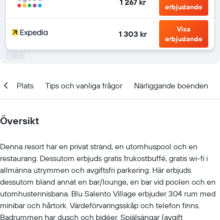
1 267 kr
erbjudande
Visa
1 303 kr
erbjudande
n
Plats
Tips och vanliga frågor
Närliggande boenden
Översikt
Denna resort har en privat strand, en utomhuspool och en
restaurang. Dessutom erbjuds gratis frukostbuffé, gratis wi-fi i
allmänna utrymmen och avgiftsfri parkering. Här erbjuds
dessutom bland annat en bar/lounge, en bar vid poolen och en
utomhustennisbana. Blu Salento Village erbjuder 304 rum med
minibar och hårtork. Värdeförvaringsskåp och telefon finns.
Badrummen har dusch och bidéer. Spjälsängar (avgift