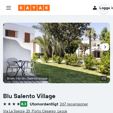
Logga i
Bilder från Blu Salento Village
1/12
Blu Salento Village
Utomordentligt
267 recensioner
8,3
4 stjärnor
Via La Spezia, 23, Porto Cesareo, Lecce