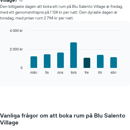
Village?
Den billigaste dagen att boka ett rum på Blu Salento Village är fredag,
med ett genomsnittspris på 1 124 kr per natt. Den dyraste dagen är
torsdag, med priser runt 2 794 kr per natt.
4 000 kr
Bar
Chart
graphic.
chart
with
2 000 kr
7
bars.
Diagrammet
0
visar
mån
tis
ons
tors
fre
lör
sön
End
of
det
interactive
genomsnittliga
chart
rumspriset
för
varje
veckodag.
Diagrammet
Vanliga frågor om att boka rum på Blu Salento
har
Village
1
X-