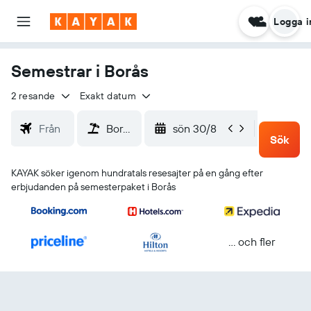
Logga i
Semestrar i Borås
2 resande
Exakt datum
sön 30/8
ons 2
Sök
KAYAK söker igenom hundratals resesajter på en gång efter
erbjudanden på semesterpaket i Borås
... och fler