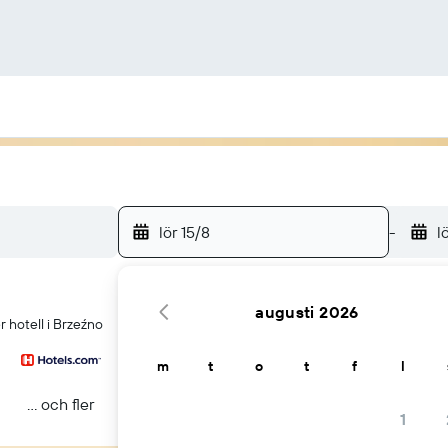
lör 15/8
-
l
augusti 2026
 hotell i Brzeźno
m
t
o
t
f
l
... och fler
1