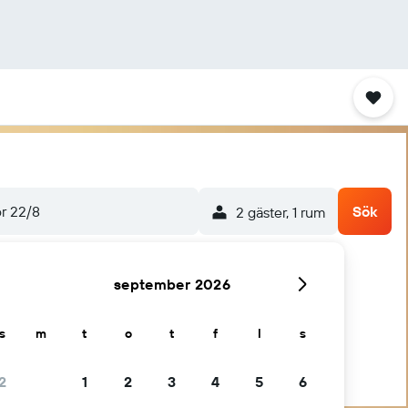
ör 22/8
Sök
2 gäster, 1 rum
september 2026
s
m
t
o
t
f
l
s
2
1
2
3
4
5
6