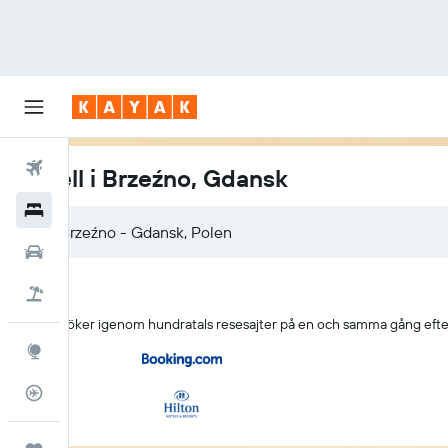
Flyg
Hotell i Brzeźno, Gdansk
Hotell
Hyrbilar
Flyg+hotell
KAYAK söker igenom hundratals resesajter på en och samma gång efter
Explore
Flygstatus