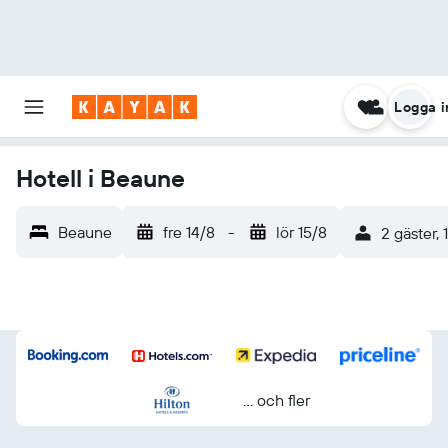
Logga i
Hotell i Beaune
Beaune
fre 14/8
-
lör 15/8
2 gäster, 
... och fler