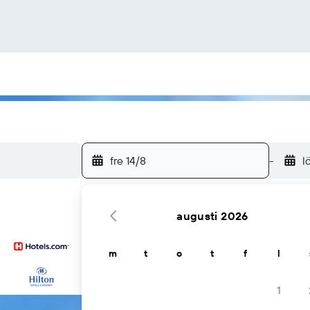
fre 14/8
-
l
augusti 2026
m
t
o
t
f
l
... och fler
1