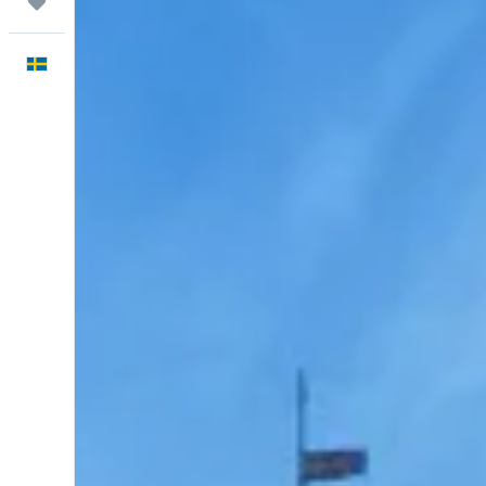
Trips
Svenska