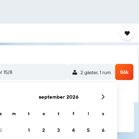
ör 15/8
Sök
2 gäster, 1 rum
september 2026
s
m
t
o
t
f
l
s
2
1
2
3
4
5
6