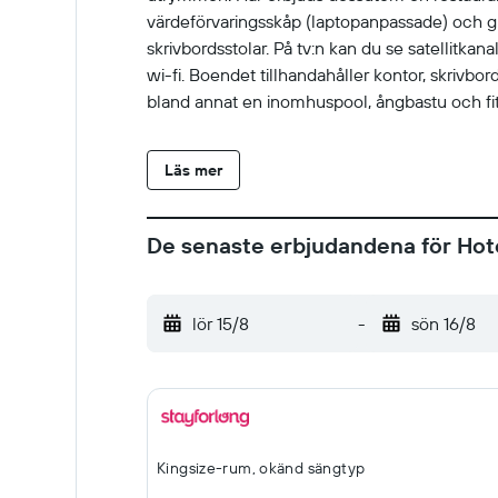
värdeförvaringsskåp (laptopanpassade) och gr
skrivbordsstolar. På tv:n kan du se satellitkana
wi-fi. Boendet tillhandahåller kontor, skrivb
bland annat en inomhuspool, ångbastu och fi
Läs mer
De senaste erbjudandena för Hote
lör 15/8
-
sön 16/8
Kingsize-rum, okänd sängtyp