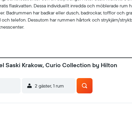
atis flaskvatten. Dessa individuellt inredda och möblerade rum h
ler. Badrummen har badkar eller dusch, badrockar, tofflor och gratis 
ord och telefon. Dessutom har rummen hårtork och strykjärn/strykb
tnesscenter.
l Saski Krakow, Curio Collection by Hilton
2 gäster, 1 rum