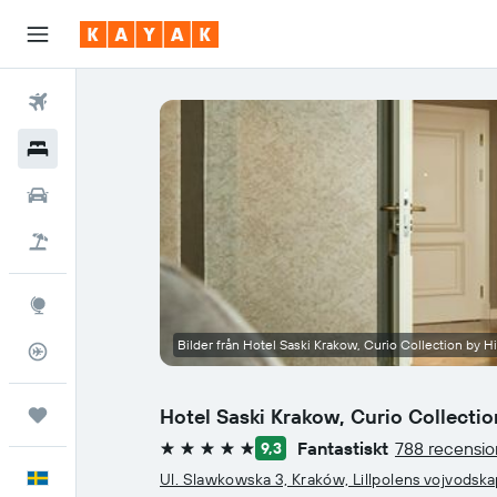
Flyg
Hotell
Hyrbilar
Flyg+hotell
Explore
Bilder från Hotel Saski Krakow, Curio Collection by Hi
Flygstatus
Hotel Saski Krakow, Curio Collectio
Trips
Fantastiskt
788 recensio
9,3
5 stjärnor
Svenska
Ul. Slawkowska 3, Kraków, Lillpolens vojvodsk