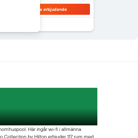
Visa erbjudande
inomhuspool. Här ingår wi-fi i allmänna
o Collection by Hilton erbjuder 117 rum med