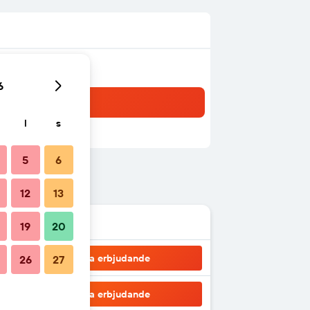
6
l
s
5
6
12
13
19
20
Visa erbjudande
26
27
Visa erbjudande