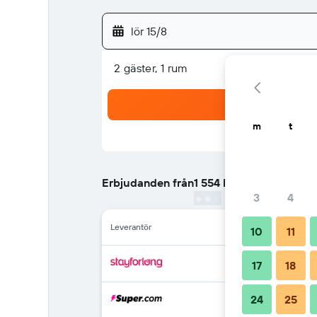
lör 15/8
2 gäster, 1 rum
m
t
Erbjudanden från
1 554 kr
/
Billigaste Pris per 
3
4
Leverantör
10
11
17
18
24
25