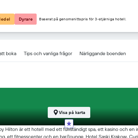
1 800 kr
edel
Dyrare
Baserat på genomsnittspris för 3-stjärniga hotell.
 Curio Collection by Hilton
att boka
Tips och vanliga frågor
Närliggande boenden
Visa på karta
y Hilton är ett hotell med ett fullständigt spa, ett kasino och en 
, ett fitnesscenter och en bar/lounge. Hotel Saski Krakow, Curi