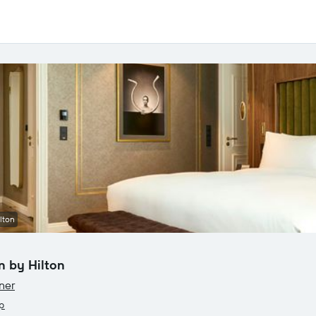
lton
n by Hilton
ner
ap