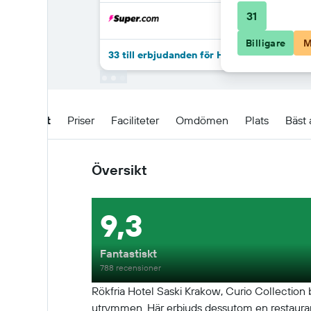
31
Billigare
M
33 till erbjudanden för Hotel Saski Krakow,
Översikt
Priser
Faciliteter
Omdömen
Plats
Bäst 
Översikt
9,3
Fantastiskt
788 recensioner
Rökfria Hotel Saski Krakow, Curio Collection b
utrymmen. Här erbjuds dessutom en restaurang