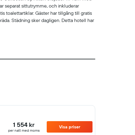
ar separat sittutrymme, och inkluderar
toalettartiklar. Gäster har tillgång till gratis
räda. Städning sker dagligen. Detta hotell har
1 554 kr
Visa priser
per natt med moms