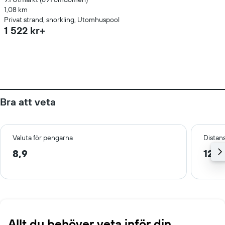
1,08 km
Privat strand, snorkling, Utomhuspool
1 522 kr+
Bra att veta
Valuta för pengarna
Distans
8,9
12,3
Allt du behöver veta inför din