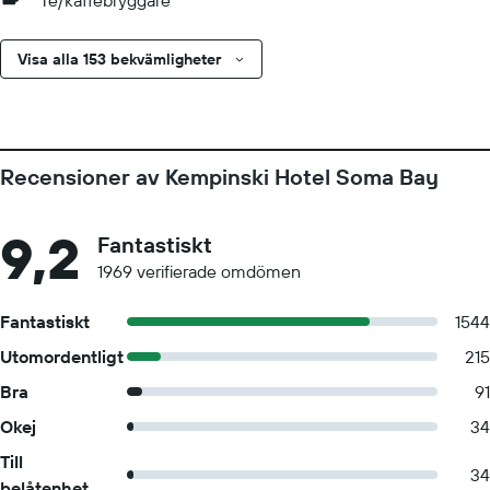
Te/kaffebryggare
Visa alla 153 bekvämligheter
Recensioner av Kempinski Hotel Soma Bay
9,2
Fantastiskt
1969 verifierade omdömen
Fantastiskt
1544
Utomordentligt
215
Bra
91
Okej
34
Till
34
belåtenhet