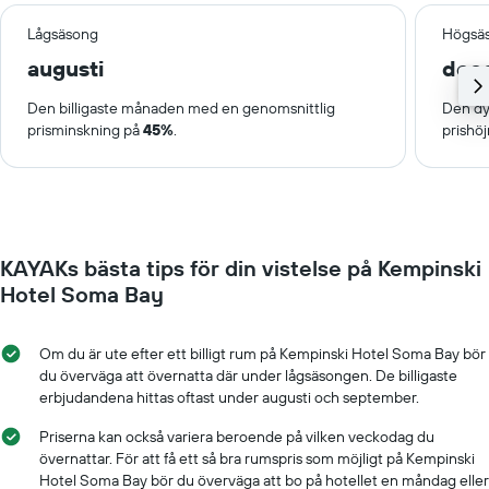
Lågsäsong
Högsä
augusti
dec
Den billigaste månaden med en genomsnittlig
Den dy
prisminskning på
45%
.
prishö
KAYAKs bästa tips för din vistelse på Kempinski
Hotel Soma Bay
Om du är ute efter ett billigt rum på Kempinski Hotel Soma Bay bör
du överväga att övernatta där under lågsäsongen. De billigaste
erbjudandena hittas oftast under augusti och september.
Priserna kan också variera beroende på vilken veckodag du
övernattar. För att få ett så bra rumspris som möjligt på Kempinski
Hotel Soma Bay bör du överväga att bo på hotellet en måndag eller