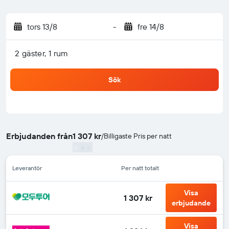
tors 13/8
-
fre 14/8
2 gäster, 1 rum
Sök
Erbjudanden från
1 307 kr
/
Billigaste Pris per natt
Leverantör
Per natt totalt
Visa
1 307 kr
erbjudande
Visa