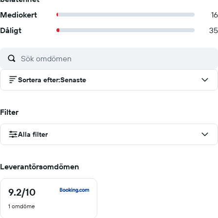
Mediokert
16
Dåligt
35
Sortera efter
:
Senaste
Filter
Alla filter
Leverantörsomdömen
9.2
/10
9.2
av
1 omdöme
10