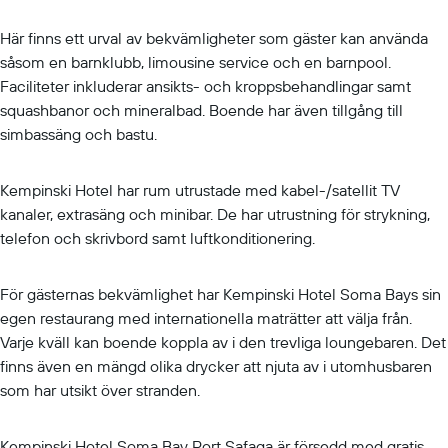
Här finns ett urval av bekvämligheter som gäster kan använda
såsom en barnklubb, limousine service och en barnpool.
Faciliteter inkluderar ansikts- och kroppsbehandlingar samt
squashbanor och mineralbad. Boende har även tillgång till
simbassäng och bastu.
Kempinski Hotel har rum utrustade med kabel-/satellit TV
kanaler, extrasäng och minibar. De har utrustning för strykning,
telefon och skrivbord samt luftkonditionering.
För gästernas bekvämlighet har Kempinski Hotel Soma Bays sin
egen restaurang med internationella maträtter att välja från.
Varje kväll kan boende koppla av i den trevliga loungebaren. Det
finns även en mängd olika drycker att njuta av i utomhusbaren
som har utsikt över stranden.
Kempinski Hotel Soma Bay Port Safaga är försedd med gratis