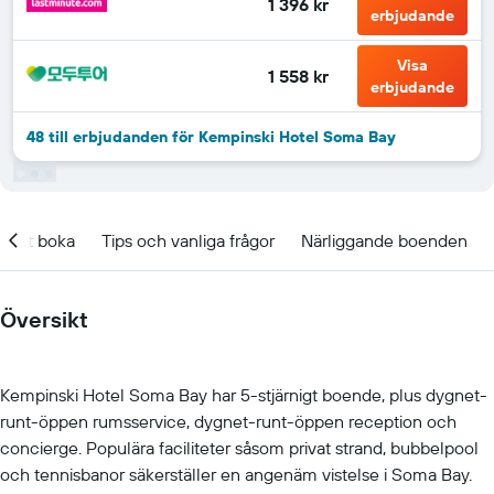
1 396 kr
erbjudande
Visa
1 558 kr
erbjudande
48 till erbjudanden för Kempinski Hotel Soma Bay
t att boka
Tips och vanliga frågor
Närliggande boenden
Översikt
Kempinski Hotel Soma Bay har 5-stjärnigt boende, plus dygnet-
runt-öppen rumsservice, dygnet-runt-öppen reception och
concierge. Populära faciliteter såsom privat strand, bubbelpool
och tennisbanor säkerställer en angenäm vistelse i Soma Bay.