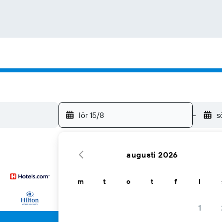
lör 15/8
-
s
augusti 2026
m
t
o
t
f
l
... och fler
1