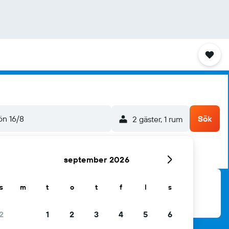
ön 16/8
Sök
2 gäster, 1 rum
september 2026
s
m
t
o
t
f
l
s
2
1
2
3
4
5
6