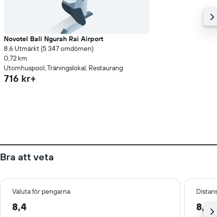
Novotel Bali Ngurah Rai Airport
8.6 Utmärkt (5 347 omdömen)
0,72 km
Utomhuspool, Träningslokal, Restaurang
716 kr+
Bra att veta
Valuta för pengarna
Distans
8,4
8,7 