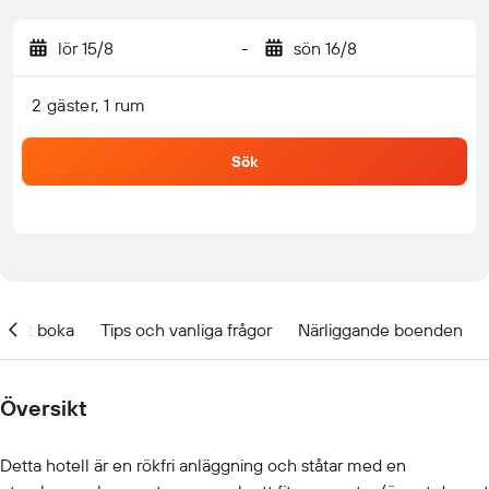
lör 15/8
-
sön 16/8
2 gäster, 1 rum
Sök
t att boka
Tips och vanliga frågor
Närliggande boenden
Översikt
Detta hotell är en rökfri anläggning och ståtar med en