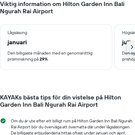
Viktig information om Hilton Garden Inn Bali
Ngurah Rai Airport
Lågsäsong
Högsä
januari
juli
Den billigaste månaden med en genomsnittlig
Den dy
prisminskning på
29%
.
prishö
KAYAKs bästa tips för din vistelse på Hilton
Garden Inn Bali Ngurah Rai Airport
Om du är ute efter ett billigt rum på Hilton Garden Inn Bali Ngurah
Rai Airport bör du överväga att övernatta där under lågsäsongen.
De billigaste erbjudandena hittas oftast under januari och april.