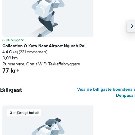
83% billigare
Collection O Kuta Near Airport Ngurah Rai
4.4 Okej (231 omdömen)
0,09 km
Rumservice, Gratis WiFi, Te/kaffebryggare
77 kr+
Billigast
Visa de billigaste boendena i
Denpasar
3-stjärnigt hotell