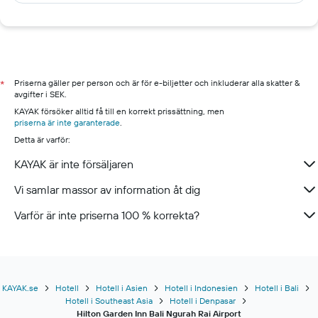
Priserna gäller per person och är för e-biljetter och inkluderar alla skatter &
*
avgifter i SEK.
KAYAK försöker alltid få till en korrekt prissättning, men
priserna är inte garanterade
.
Detta är varför:
KAYAK är inte försäljaren
Vi samlar massor av information åt dig
Varför är inte priserna 100 % korrekta?
KAYAK.se
Hotell
Hotell i Asien
Hotell i Indonesien
Hotell i Bali
Hotell i Southeast Asia
Hotell i Denpasar
Hilton Garden Inn Bali Ngurah Rai Airport