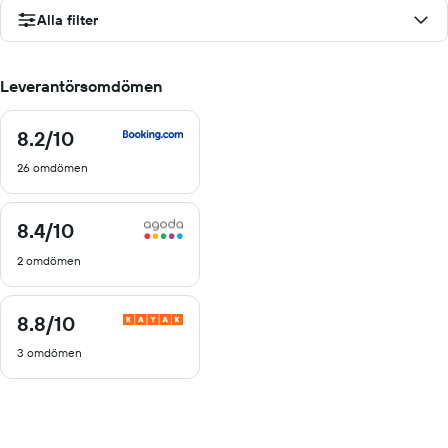
Alla filter
Leverantörsomdömen
8.2
/10
8.2
av
26 omdömen
10
8.4
/10
8.4
av
2 omdömen
10
8.8
/10
8.8
av
3 omdömen
10