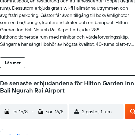
utomhuspool, en restaurang och ett fitnesscenter (öppet dygnet
runt). Dessutom erbjuds gratis wi-fi i allmänna utrymmen och
avgiftsfri parkering. Gäster får även tillgång till bekvämligheter
som en bar/lounge, konferenslokaler och en barnpool. Hilton
Garden Inn Bali Ngurah Rai Airport erbjuder 288
luftkonditionerade rum med minibar och värdeförvaringsskåp.
Sängarna har sängtillbehör av högsta kvalitet. 40-tums platt-tv
med kabelpremiumkanaler. Kylskåp och kaffe- och tebryggare
finns på rummet. Badrummen har tofflor, bidéer och hårtorkar.
Läs mer
Detta hotell i Tuban erbjuder gratis fast internetuppkoppling och
wi-fi. Skrivbord och telefon finns. Dessutom har rummen
strykjärn/strykbräda och mörkläggningsgardiner. Städning sker
De senaste erbjudandena för Hilton Garden Inn
dagligen. En utomhuspool och barnpool finns på området. Här
Bali Ngurah Rai Airport
finns även fitnesscenter (öppet dygnet runt). Fritidsaktiviteterna
nedan finns antingen tillgängliga på plats eller i närheten.
Avgifter kan tillkomma.
lör 15/8
-
sön 16/8
2 gäster, 1 rum