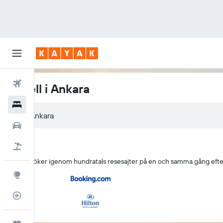
Flyg
Hotell i Ankara
Hotell
Hyrbilar
Flyg+hotell
KAYAK söker igenom hundratals resesajter på en och samma gång efter
Explore
Flygstatus