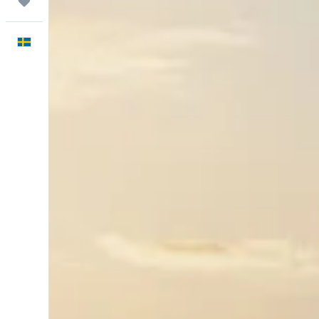
Trips
Svenska