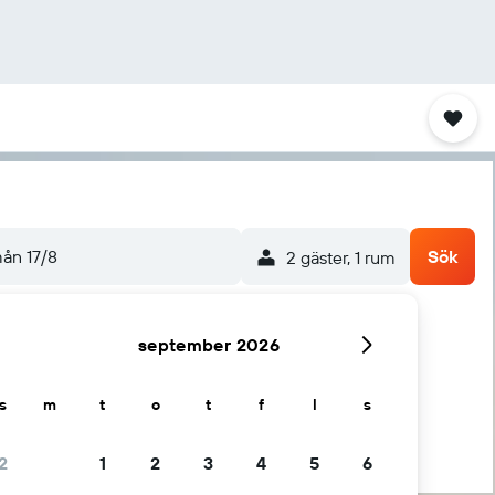
ån 17/8
Sök
2 gäster, 1 rum
september 2026
s
m
t
o
t
f
l
s
2
1
2
3
4
5
6