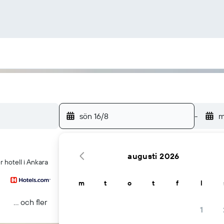
sön 16/8
-
m
augusti 2026
 hotell i Ankara
m
t
o
t
f
l
... och fler
1