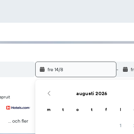
fre 14/8
-
f
augusti 2026
spruit
m
t
o
t
f
l
... och fler
1