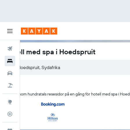
Flyg
Hotell med spa i Hoedspruit
Hotell
Hyrbilar
Flyg+hotell
Sök igenom hundratals resesidor på en gång för hotell med spa i Hoed
Explore
Flygstatus