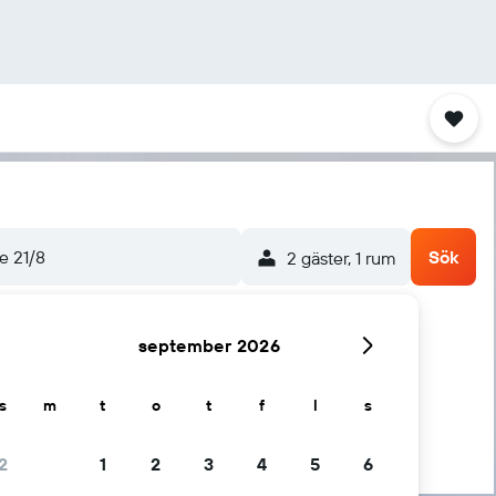
re 21/8
Sök
2 gäster, 1 rum
september 2026
s
m
t
o
t
f
l
s
2
1
2
3
4
5
6