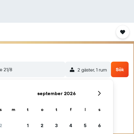
re 21/8
Sök
2 gäster, 1 rum
september 2026
s
m
t
o
t
f
l
s
2
1
2
3
4
5
6