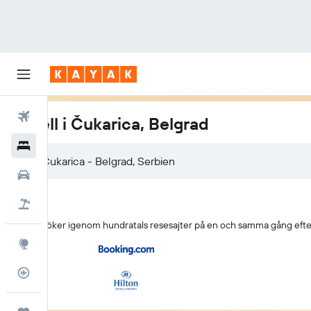
Flyg
Hotell i Čukarica, Belgrad
Hotell
Hyrbilar
Flyg+hotell
KAYAK söker igenom hundratals resesajter på en och samma gång efter 
Explore
Flygstatus