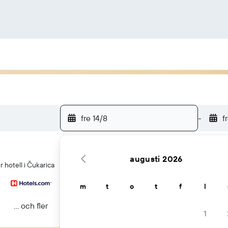
fre 14/8
-
f
augusti 2026
hotell i Čukarica
m
t
o
t
f
l
... och fler
1