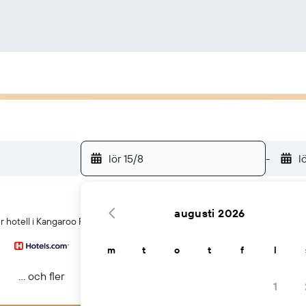
lör 15/8
-
l
augusti 2026
 hotell i Kangaroo Point
m
t
o
t
f
l
... och fler
1