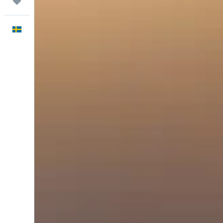
Trips
Svenska