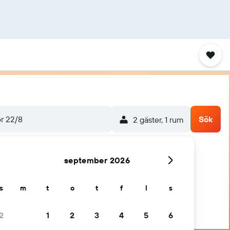
ör 22/8
Sök
2 gäster, 1 rum
september 2026
s
m
t
o
t
f
l
s
2
1
2
3
4
5
6