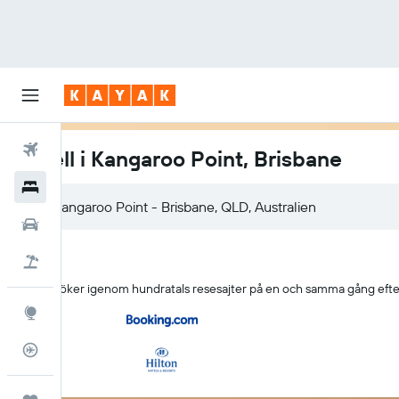
Flyg
Hotell i Kangaroo Point, Brisbane
Hotell
Hyrbilar
Flyg+hotell
KAYAK söker igenom hundratals resesajter på en och samma gång efter
Explore
Flygstatus