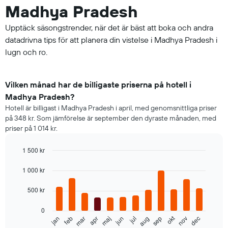
Madhya Pradesh
Upptäck säsongstrender, när det är bäst att boka och andra
datadrivna tips för att planera din vistelse i Madhya Pradesh i
lugn och ro.
Vilken månad har de billigaste priserna på hotell i
Madhya Pradesh?
Hotell är billigast i Madhya Pradesh i april, med genomsnittliga priser
på 348 kr. Som jämförelse är september den dyraste månaden, med
priser på 1 014 kr.
1 500 kr
Bar
Chart
graphic.
chart
1 000 kr
with
12
500 kr
bars.
0
Diagrammet
okt
feb
maj
aug
nov
mar
jun
sep
dec
jan
apr
jul
visar
End