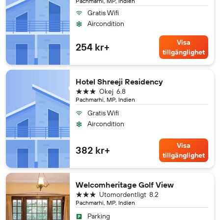
Pachmarhi, MP, Indien
Gratis Wifi
Aircondition
Visa
254 kr+
tillgänglighet
Hotel Shreeji Residency
3 stjärnor
Okej
6.8
Pachmarhi, MP, Indien
Gratis Wifi
Aircondition
Visa
382 kr+
tillgänglighet
Welcomheritage Golf View
3 stjärnor
Utomordentligt
8.2
Pachmarhi, MP, Indien
Parking