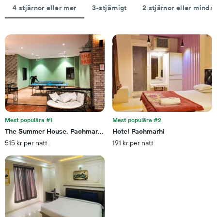
dagar
det
4 stjärnor eller mer
3-stjärnigt
2 stjärnor eller mindre
innan
genomsnittliga
vistelsen.
priset
Diagrammet
som
har
hittats
1
under
Y-
de
axel
senaste
som
3
visar
dagarna
det
för
genomsnittliga
ett
rumspriset.
rum
Mest populära #1
Mest populära #2
i
The Summer House, Pachmarhi - Am Hotel Kollection
Hotel Pachmarhi
helgen.
515 kr per natt
191 kr per natt