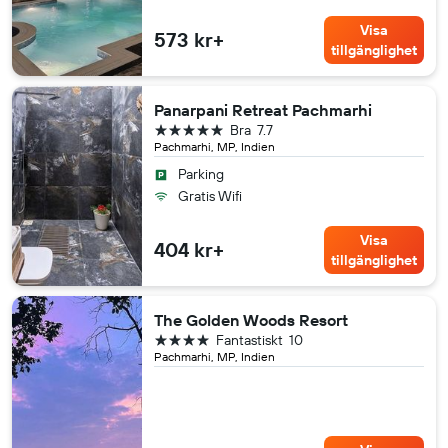
Visa
573 kr+
tillgänglighet
Panarpani Retreat Pachmarhi
5 stjärnor
Bra
7.7
Pachmarhi, MP, Indien
Parking
Gratis Wifi
Visa
404 kr+
tillgänglighet
The Golden Woods Resort
4 stjärnor
Fantastiskt
10
Pachmarhi, MP, Indien