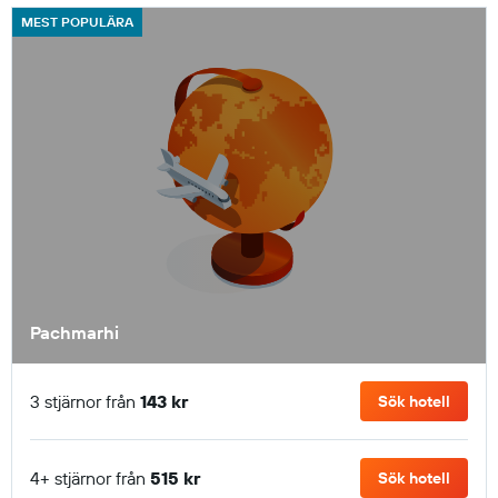
MEST POPULÄRA
Pachmarhi
3 stjärnor från
143 kr
Sök hotell
4+ stjärnor från
515 kr
Sök hotell