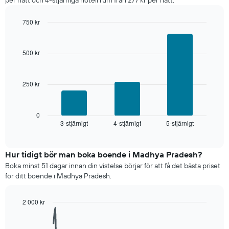
per natt och 4-stjärniga hotell rum från 277 kr per natt.
ett
rum
750 kr
ikväll,
sammanställt
Bar
Chart
graphic.
chart
utifrån
with
antalet
500 kr
3
stjärnor.
bars.
Diagrammet
har
250 kr
Diagrammet
1
visar
X-
det
axel
genomsnittliga
0
som
3-stjärnigt
4-stjärnigt
5-stjärnigt
priset
End
visar
of
som
interactive
hotellkategorier
hittats
chart
utifrån
under
Hur tidigt bör man boka boende i Madhya Pradesh?
antalet
de
Boka minst 51 dagar innan din vistelse börjar för att få det bästa priset
stjärnor.
senaste
för ditt boende i Madhya Pradesh.
Diagrammet
3
har
dagarna
1
för
2 000 kr
Y-
ett
Line
Chart
axel
graphic.
rum
chart
som