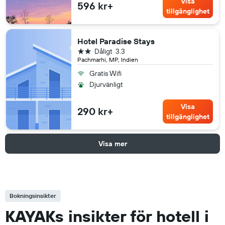
Visa
596 kr+
tillgänglighet
Hotel Paradise Stays
2 stjärnor
Dåligt
3.3
Pachmarhi, MP, Indien
Gratis Wifi
Djurvänligt
Visa
290 kr+
tillgänglighet
Visa mer
Bokningsinsikter
KAYAKs insikter för hotell i