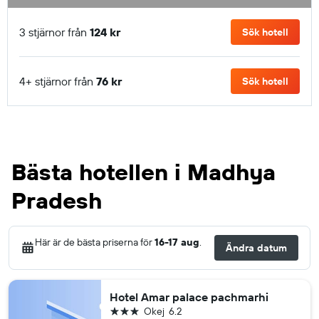
3 stjärnor från
124 kr
Sök hotell
4+ stjärnor från
76 kr
Sök hotell
Bästa hotellen i Madhya
Pradesh
Här är de bästa priserna för
16-17 aug
.
Ändra datum
Hotel Amar palace pachmarhi
3 stjärnor
Okej
6.2