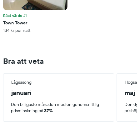
Bäst värde #1
Town Tower
134 kr per natt
Bra att veta
Lågsäsong
Högsäs
januari
maj
Den billigaste månaden med en genomsnittlig
Den dyr
prisminskning på
37%
.
prishöj