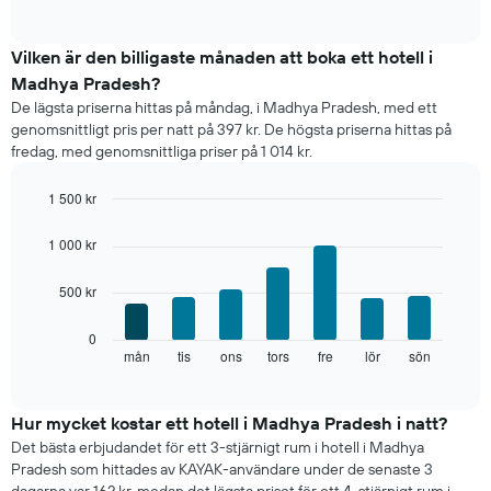
of
det
interactive
genomsnittliga
chart
rumspriset
Vilken är den billigaste månaden att boka ett hotell i
månad
Madhya Pradesh?
för
De lägsta priserna hittas på måndag, i Madhya Pradesh, med ett
månad.
genomsnittligt pris per natt på 397 kr. De högsta priserna hittas på
Diagrammet
fredag, med genomsnittliga priser på 1 014 kr.
har
1
X-
1 500 kr
axel
Bar
Chart
som
graphic.
chart
1 000 kr
with
visar
7
månaderna.
500 kr
bars.
Diagrammet
har
Diagrammet
0
1
visar
mån
tis
ons
tors
fre
lör
sön
End
Y-
of
det
axel
interactive
genomsnittliga
chart
som
rumspriset
Hur mycket kostar ett hotell i Madhya Pradesh i natt?
visar
för
det
Det bästa erbjudandet för ett 3-stjärnigt rum i hotell i Madhya
varje
genomsnittliga
Pradesh som hittades av KAYAK-användare under de senaste 3
veckodag.
rumspriset.