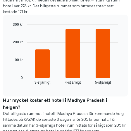
dagarna var 162 kr, medan det lägsta priset för ett 4-stjärnigt rum i
Diagrammet
hotell var 276 kr. Det billigaste rummet som hittades totalt sett
har
kostade 171 kr.
1
X-
300 kr
axel
som
Bar
Chart
graphic.
chart
visar
with
veckodagarna.
200 kr
3
Diagrammet
bars.
har
1
100 kr
Diagrammet
Y-
visar
axel
det
som
genomsnittliga
0
visar
3-stjärnigt
4-stjärnigt
5-stjärnigt
priset
End
det
of
som
interactive
genomsnittliga
hittats
chart
rumspriset.
under
Hur mycket kostar ett hotell i Madhya Pradesh i
de
helgen?
senaste
Det billigaste rummet i hotell i Madhya Pradesh för kommande helg
3
hittades på KAYAK de senaste 3 dagarna för 205 kr per natt. För
dagarna
samma datum har 3-stjärniga hotell rum hittats för så lågt som 205 kr
för