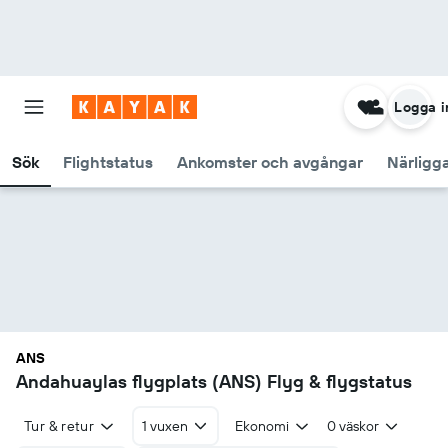
Logga i
Sök
Flightstatus
Ankomster och avgångar
Närligg
ANS
Andahuaylas flygplats (ANS) Flyg & flygstatus
Tur & retur
1 vuxen
Ekonomi
0 väskor