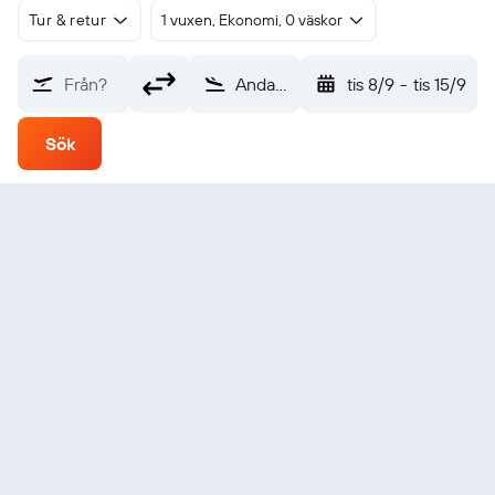
Tur & retur
1 vuxen, Ekonomi, 0 väskor
Från?
Andahuaylas (ANS)
tis 8/9
-
tis 15/9
Sök