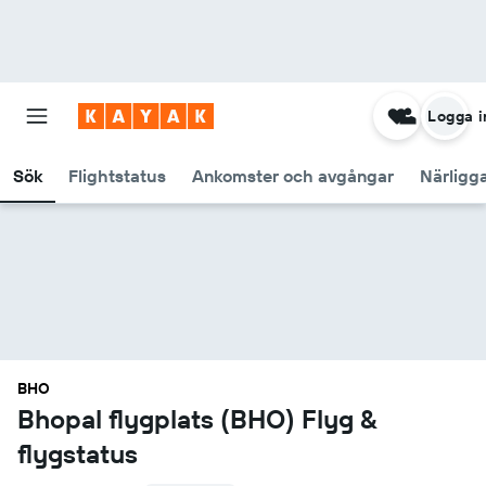
Logga i
Sök
Flightstatus
Ankomster och avgångar
Närligg
BHO
Bhopal flygplats (BHO) Flyg &
flygstatus