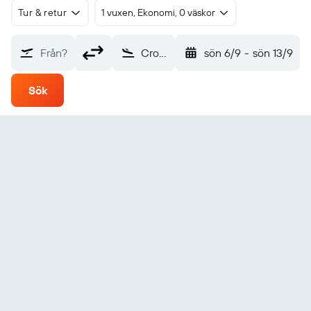
Tur & retur
1 vuxen, Ekonomi, 0 väskor
Från?
Crooked Creek (CKD)
sön 6/9
-
sön 13/9
Sök