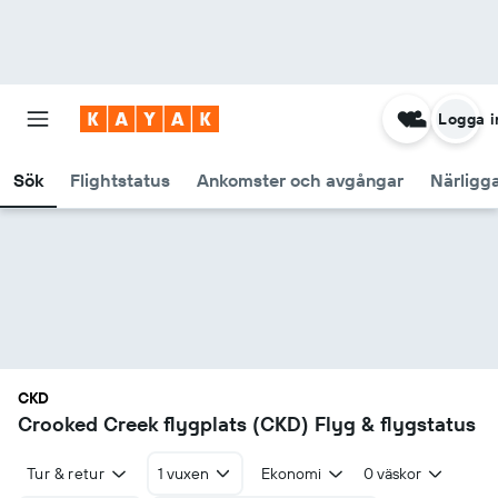
Logga i
Sök
Flightstatus
Ankomster och avgångar
Närligg
CKD
Crooked Creek flygplats (CKD) Flyg & flygstatus
Tur & retur
1 vuxen
Ekonomi
0 väskor