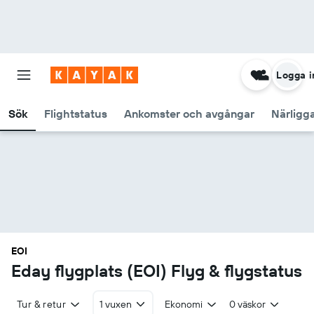
Logga i
Sök
Flightstatus
Ankomster och avgångar
Närligg
EOI
Eday flygplats (EOI) Flyg & flygstatus
Tur & retur
1 vuxen
Ekonomi
0 väskor