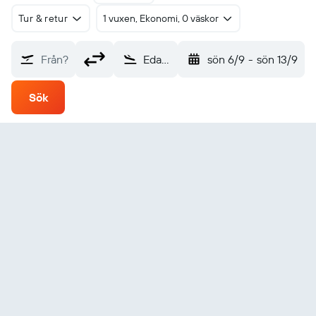
Tur & retur
1 vuxen, Ekonomi, 0 väskor
Från?
Eday (EOI)
sön 6/9
-
sön 13/9
Sök