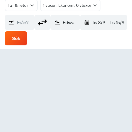
Tur & retur
1 vuxen, Ekonomi, 0 väskor
Från?
Edward River (EDR)
tis 8/9
-
tis 15/9
Sök