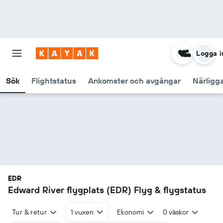
Logga i
Sök
Flightstatus
Ankomster och avgångar
Närligg
EDR
Edward River flygplats (EDR) Flyg & flygstatus
Tur & retur
1 vuxen
Ekonomi
0 väskor